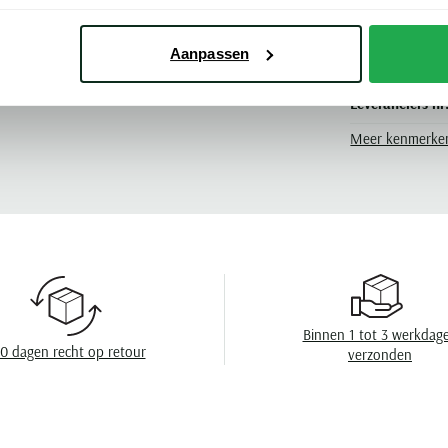
Pasvorm
Aanpassen
Kleur
o
Leveranciers nr
Meer kenmerke
Seizoen
Design
Binnen 1 tot 3 werkdag
0 dagen recht op retour
verzonden