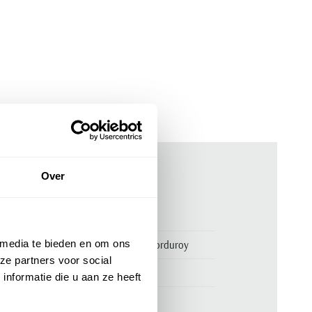
Over
ken
00156004
 media te bieden en om ons
Portofino colbert donkerblauw corduroy
ze partners voor social
Portofino
nformatie die u aan ze heeft
90% polyester en 10% nylon