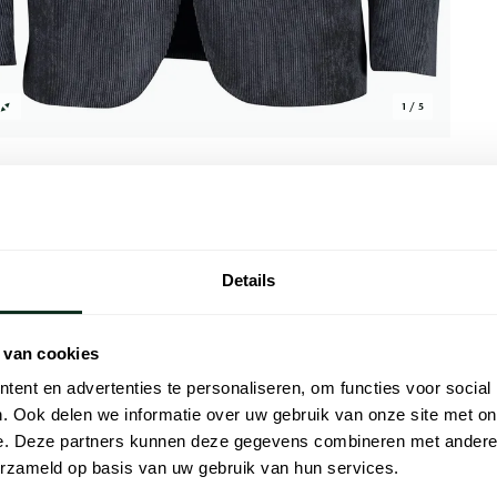
1 / 5
Details
Alle kenmer
tofino colbert van Born With Appetite.
Artikelnr.
 van cookies
ter en 10% nylon biedt dit corduroy jasje
ent en advertenties te personaliseren, om functies voor social
Naam
t is voor de winter. Het is een essentieel
. Ook delen we informatie over uw gebruik van onze site met on
lauwe kleur en fijne textuur. Voeg een
Merk
e. Deze partners kunnen deze gegevens combineren met andere i
ino colbert. Maak je klaar om indruk te maken
erzameld op basis van uw gebruik van hun services.
tijl.
Materiaal