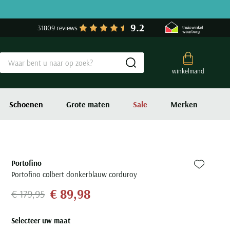
9.2
31809 reviews
Submit search
winkelmand
Schoenen
Grote maten
Sale
Merken
Portofino
Zet bij fa
Portofino colbert donkerblauw corduroy
€ 89,98
€ 179,95
Selecteer uw maat