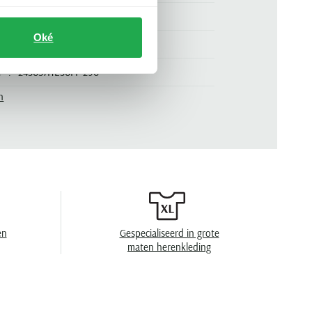
normale fit
Oké
donkerblauw
.
243037HE30PF-290
n
winter
effen
en
Gespecialiseerd in grote
maten herenkleding