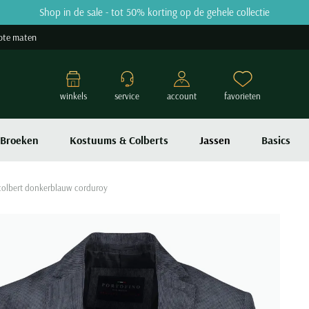
Shop in de sale - tot 50% korting op de gehele collectie
ote maten
winkels
service
account
favorieten
Broeken
Kostuums & Colberts
Jassen
Basics
colbert donkerblauw corduroy