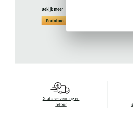
Bekijk meer
Portofino
Colberts
Colberts Portofin
Gratis verzending en
retour
3