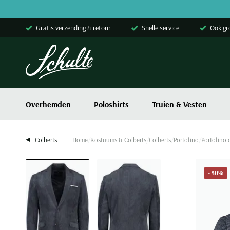
Skip to content
Gratis verzending & retour
Snelle service
Ook gr
Overhemden
Poloshirts
Truien & Vesten
Colberts
Home
Kostuums & Colberts
Colberts
Portofino
Portofino 
- 50%