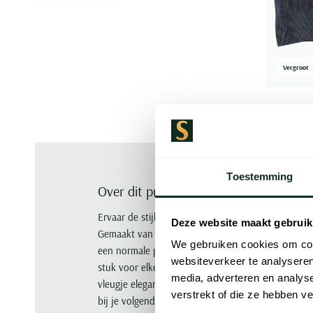
Vergroot
Toestemming
Over dit product
Ervaar de stijl en klasse van dit donkerblauwe Por
Deze website maakt gebruik
Gemaakt van een hoogwaardige mix van 90% polyes
We gebruiken cookies om cont
een normale pasvorm en een effen design dat perfec
websiteverkeer te analyseren
stuk voor elke garderobe met zijn tijdloze donkerb
media, adverteren en analys
vleugje elegantie toe aan je outfit met dit Portof
verstrekt of die ze hebben v
bij je volgende gelegenheid. Bestel nu en verfijn je s