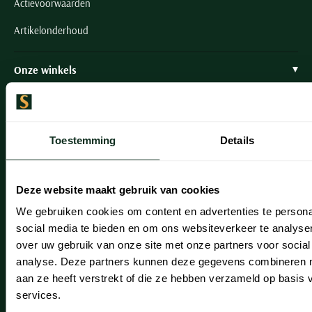
Actievoorwaarden
Artikelonderhoud
Onze winkels
Onze winkels
Heemstede
Toestemming
Details
Hillegom
Leiderdorp
Deze website maakt gebruik van cookies
Lisse
We gebruiken cookies om content en advertenties te persona
social media te bieden en om ons websiteverkeer te analyse
Noordwijk
over uw gebruik van onze site met onze partners voor social
analyse. Deze partners kunnen deze gegevens combineren me
Oegstgeest
aan ze heeft verstrekt of die ze hebben verzameld op basis
Openingstijden winkels
services.