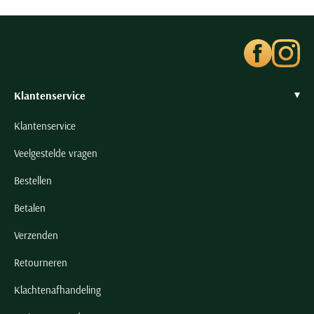
Seidensticker
Slater
State of Art
Superdry
Klantenservice
Tenson
Thomas Maine
Klantenservice
Tommy Hilfiger
Veelgestelde vragen
Tramarossa
Bestellen
UBR
Vanguard
Betalen
Wellington of Billmore
Verzenden
William Lockie
Retourneren
Xacus
Klachtenafhandeling
Alle merken