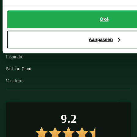
Schulte Herenmode
Oké
Grote maten herenkleding
Paul & Shark specialist
Aanpassen
VIP member
Inspiratie
Fashion Team
Vacatures
9.2