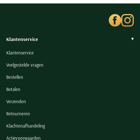
Seidensticker
Slater
State of Art
Superdry
Klantenservice
Tenson
Thomas Maine
Klantenservice
Tommy Hilfiger
Veelgestelde vragen
Tramarossa
Bestellen
UBR
Betalen
Vanguard
Wellington of Billmore
Verzenden
William Lockie
Retourneren
Xacus
Klachtenafhandeling
Alle merken
Actievoorwaarden