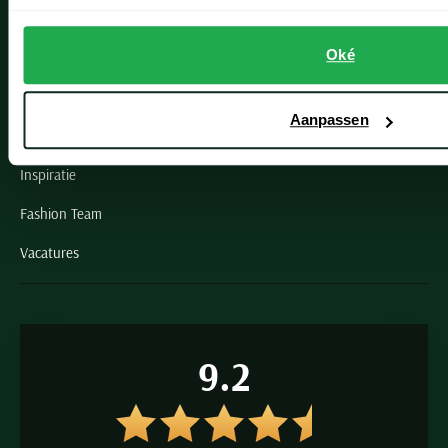
Schulte Herenmode
Oké
Grote maten herenkleding
Paul & Shark specialist
Aanpassen
VIP member
Inspiratie
Fashion Team
Vacatures
9.2