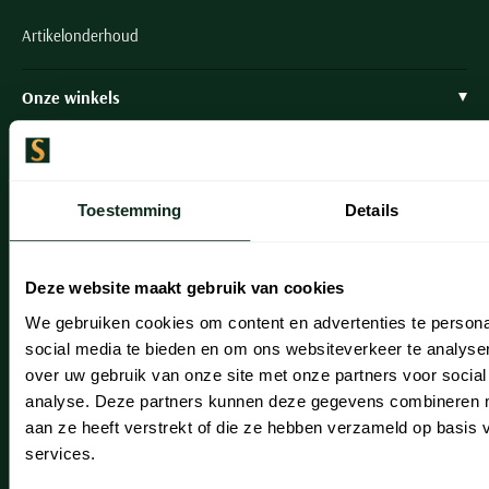
Artikelonderhoud
Onze winkels
Onze winkels
Heemstede
Toestemming
Details
Hillegom
Leiderdorp
Deze website maakt gebruik van cookies
Lisse
We gebruiken cookies om content en advertenties te persona
social media te bieden en om ons websiteverkeer te analyse
Noordwijk
over uw gebruik van onze site met onze partners voor social
Oegstgeest
analyse. Deze partners kunnen deze gegevens combineren me
aan ze heeft verstrekt of die ze hebben verzameld op basis
Openingstijden winkels
services.