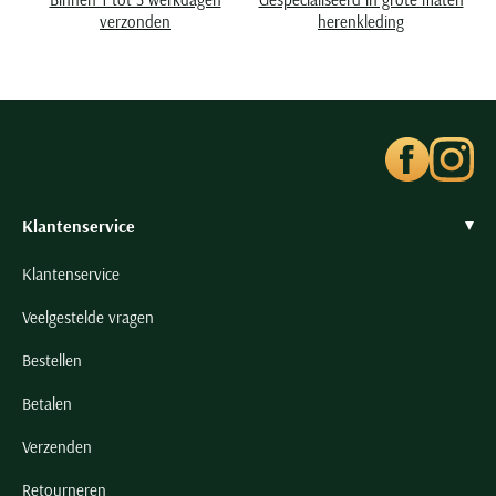
Seidensticker
verzonden
herenkleding
Slater
State of Art
Superdry
Tenson
Thomas Maine
Tommy Hilfiger
Klantenservice
Tramarossa
Klantenservice
UBR
Veelgestelde vragen
Vanguard
Wellington of Billmore
Bestellen
William Lockie
Betalen
Xacus
Verzenden
Alle merken
Retourneren