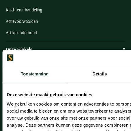
Klachtenafhandeling
Actievoorwaarden
Artikelonderhoud
Onze winkels
Onze winkels
Heemstede
Toestemming
Details
Hillegom
Deze website maakt gebruik van cookies
Leiderdorp
We gebruiken cookies om content en advertenties te persona
Lisse
social media te bieden en om ons websiteverkeer te analyse
over uw gebruik van onze site met onze partners voor social
Noordwijk
analyse. Deze partners kunnen deze gegevens combineren me
Oegstgeest