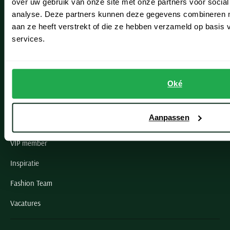
over uw gebruik van onze site met onze partners voor social
Noordwijk
analyse. Deze partners kunnen deze gegevens combineren me
aan ze heeft verstrekt of die ze hebben verzameld op basis
Oegstgeest
services.
Openingstijden winkels
Schulte Herenmode
Oké
Grote maten herenkleding
Aanpassen
Paul & Shark specialist
VIP member
Inspiratie
Fashion Team
Vacatures