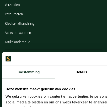
Verzenden
Retourneren
Klachtenafhandeling
Actievoorwaarden
Artikelonderhoud
Onze winkels
Onze winkels
Toestemming
Details
Heemstede
Hillegom
Deze website maakt gebruik van cookies
Leiderdorp
We gebruiken cookies om content en advertenties te persona
social media te bieden en om ons websiteverkeer te analyse
Lisse