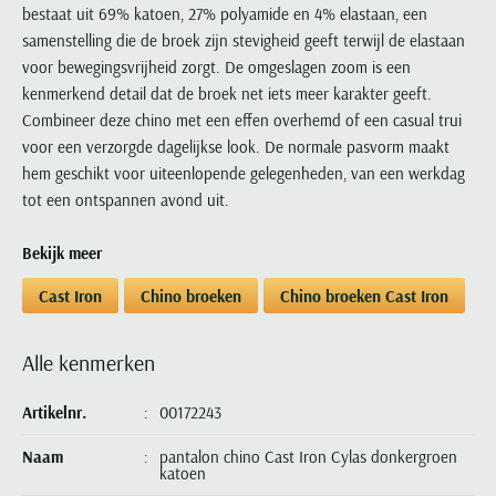
Portofino
PME Legend
bestaat uit 69% katoen, 27% polyamide en 4% elastaan, een
Tussenjassen
PME Legend
Polo Ralph Lauren
Pierre Cardin
New Zealand
Lacoste
samenstelling die de broek zijn stevigheid geeft terwijl de elastaan
Profuomo
Polo Ralph Lauren
Bodywarmers
Polo Ralph Lauren
PME Legend
PME Legend
Olymp
Ledub
voor bewegingsvrijheid zorgt. De omgeslagen zoom is een
R2
Portofino
Portofino
Portofino
Polo Ralph Lauren
kenmerkend detail dat de broek net iets meer karakter geeft.
Paul & Shark
Lyle & Scott
Seidensticker
Reset
Combineer deze chino met een effen overhemd of een casual trui
Profuomo
Profuomo
Portofino
Polo Ralph Lauren
Mac
voor een verzorgde dagelijkse look. De normale pasvorm maakt
State of Art
State of Art
State of Art
State of Art
Replay
PME Legend
Maerz
hem geschikt voor uiteenlopende gelegenheden, van een werkdag
Tommy Hilfiger
Superdry
Superdry
Superdry
Tommy Hilfiger
Profuomo
Magnanni
tot een ontspannen avond uit.
Vanguard
Tenson
Tommy Hilfiger
Thomas Maine
Tramarossa
R2
Mason's
Xacus
Tommy Hilfiger
Bekijk meer
Vanguard
Tommy Hilfiger
Vanguard
State of Art
Mc Alson
UBR
Vanguard
Cast Iron
Chino broeken
Chino broeken Cast Iron
Superdry
Meyer
Populaire kleuren
Vanguard
Grote maten
Deals
William Lockie
Tenson
New Zealand
Wit overhemd heren
Grote maten poloshirts
2e broek voor de helft
Wellington of Billmore
Alle kenmerken
Tommy Hilfiger
Zwart overhemd heren
Grote maten herenmode
Populaire materialen
Tramarossa
Artikelnr.
00172243
Blauw overhemd heren
Populaire merk lijnen
Grote maten
Katoenen trui
North 84
Vanguard
Groen overhemd heren
Meyer Chicago
Grote maten jassen
Populaire kleuren
Lamswollen trui
Naam
pantalon chino Cast Iron Cylas donkergroen
Olymp
Alle merken sale
katoen
Witte polo heren
Meyer Diego
Grote maten winterjassen
Merino wol trui