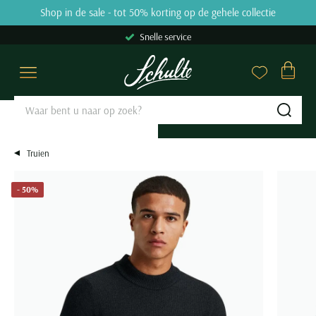
Skip to content
Shop in de sale - tot 50% korting op de gehele collectie
9.2
31809 reviews
Snelle service
Overhemden
Poloshirts
Truien & Vesten
Broeken
Kostuums & Colberts
Jassen
Basics
Schoenen
Grote maten
Sale
Merken
Close
Close
Close
Close
Close
Close
Close
Close
Close
Close
Close
Categorieen
Categorieen
Categorieen
Categorieen
Categorieen
Categorieen
Categorieen
Categorieen
Grote maten categorieën
Categorieen
Merken
Sub
Zakelijke overhemden
Poloshirts korte mouw
Truien
Jeans
Kostuums Mix & Match
Tussenjas
Ondergoed
Nette schoenen
Overhemden
Overhemden sale
Aeronautica Militare
Casual overhemden
Poloshirts lange mouw
Sweaters
Pantalons
Pantalons Mix & Match
Winterjas
T-shirts
Veterschoenen
Poloshirts
Polo sale
A Fish Named Fred
Truien
Korte mouw overhemden
Polo korte mouw extra lang
Hoodies
Katoenen broeken
Colberts
Zomerjas
Slips
Instappers
Truien & Vesten
T-shirts sale
Airforce
Lange mouw overhemden
Polo lange mouw extra lang
Coltruien
Corduroy broeken
Nette overshirts
Bodywarmers
Boxershorts
Loafers
Broeken
Truien & Vesten sale
Alan Red
- 50%
Mouwlengte 7 overhemden
T-shirts
Half zip truien
Chino broeken
Pakken
Leren jassen
Singlets
Sneakers
Kostuums & Colberts
Truien sale
Alberto
Alle overhemden
Ondershirts
Vesten
Korte broeken
Gilets
Jassen met capuchon
Tanktops
Boots
Jassen
Vesten sale
Baileys
Alle poloshirts
Overshirts
Zwembroeken
Alle kostuums & colberts
Alle jassen
Sokken
Alle schoenen
Schoenen
Sweaters sale
Barbour
Pasvorm
Slipovers
Alle broeken
Stropdassen
Basics
Colberts sale
Blackstone
Slim fit overhemden
Populaire Categorieën
Populaire kleuren
Kies de perfecte lengte
Merken
Truien extra lang
Riemen
Jeans sale
Blue Industry
Regular fit overhemden
Polo met v-hals
Beige colbert
Korte jassen
Blackstone
Populaire kleuren
Grote maten Herenkleding