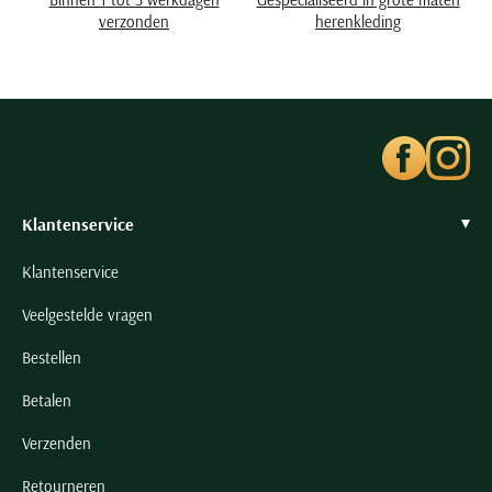
Seidensticker
verzonden
herenkleding
Slater
State of Art
Superdry
Tenson
Thomas Maine
Tommy Hilfiger
Klantenservice
Tramarossa
Klantenservice
UBR
Veelgestelde vragen
Vanguard
Wellington of Billmore
Bestellen
William Lockie
Betalen
Xacus
Verzenden
Alle merken
Retourneren