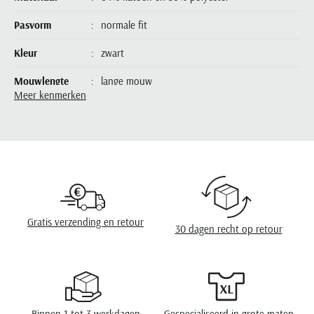
Paul & Shark
Grote maten
Oranje polo heren
Meyer Dubai
Grote maten zomerjassen
Katoenen vest
People of Shibuya
Pasvorm
normale fit
Grote maten overhemden
Blauwe polo heren
Grote maten specialist
Wollen vest
Peuterey
Grote maten herenkleding
Grote maten
Kleur
zwart
Groene polo heren
Fleece trui
Pierre Cardin
Grote maten broeken
Model jas
Mouwlengte
lange mouw
Polo Ralph Lauren
Populaire materialen
Meer kenmerken
Grote maten herenmode
Gewatteerde jassen
Populaire lijnen
Grote maten
Leveranciers nr.
CKW2409336-9067
Portofino
Flanellen overhemden
Ralph Lauren Slim Fit polo
Parka jassen
Grote maten truien
PME Legend
Linnen overhemden
Populaire fits
Model
turtleneck
Ralph Lauren Custom Fit polo
Mantel jassen
Grote maten vesten
Profuomo
Denim overhemden
Broeken slim fit
Lacoste Slim Fit polo
Regenjassen
Seizoen
winter
Grote maten truien & vesten
Rehab
Katoenen overhemden
Jeans slim fit
Bomber jacks
Grote maten specialist
Design
effen
Replay
Corduroy overhemden
Cargo broeken
Deals
Windjacks
Reset
Buy 2 save €20
Wasvoorschriften
speciaal wasprogamma 30°C, niet in de droger,
Gratis verzending en retour
Softshell jassen
30 dagen recht op retour
strijken op lage temperatuur, niet chemisch
Roy Robson
reinigen
Schiesser
Binnen 1 tot 3 werkdagen
Gespecialiseerd in grote maten