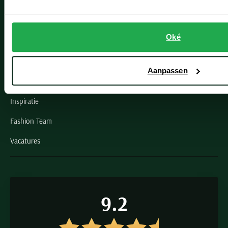
Schulte Herenmode
Oké
Grote maten herenkleding
Paul & Shark specialist
Aanpassen
VIP member
Inspiratie
Fashion Team
Vacatures
9.2