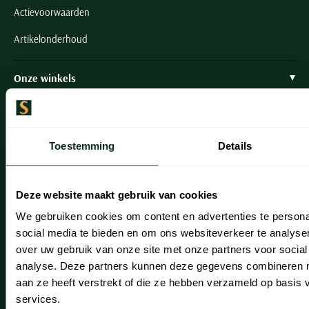
Actievoorwaarden
Artikelonderhoud
Onze winkels
Onze winkels
Heemstede
Toestemming
Details
Hillegom
Leiderdorp
Deze website maakt gebruik van cookies
Lisse
We gebruiken cookies om content en advertenties te persona
social media te bieden en om ons websiteverkeer te analyse
Noordwijk
over uw gebruik van onze site met onze partners voor social
analyse. Deze partners kunnen deze gegevens combineren me
Oegstgeest
aan ze heeft verstrekt of die ze hebben verzameld op basis
Openingstijden winkels
services.