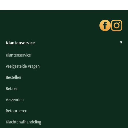
Seidensticker
Slater
State of Art
Superdry
Tenson
Klantenservice
Thomas Maine
Klantenservice
Tommy Hilfiger
Tramarossa
Veelgestelde vragen
UBR
Bestellen
Vanguard
Betalen
Wellington of Billmore
Verzenden
William Lockie
Xacus
Retourneren
Klachtenafhandeling
Alle merken