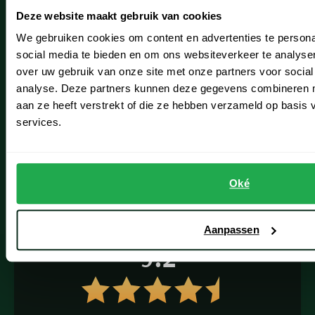
Schulte Herenmode
Seidensticker
Deze website maakt gebruik van cookies
Slater
Grote maten herenkleding
We gebruiken cookies om content en advertenties te persona
State of Art
social media te bieden en om ons websiteverkeer te analyse
Paul & Shark specialist
over uw gebruik van onze site met onze partners voor social
Superdry
VIP member
analyse. Deze partners kunnen deze gegevens combineren me
Tenson
aan ze heeft verstrekt of die ze hebben verzameld op basis
Inspiratie
Thomas Maine
services.
Tommy Hilfiger
Fashion Team
Tramarossa
Vacatures
UBR
Oké
Vanguard
Wellington of Billmore
Aanpassen
9.2
William Lockie
Xacus
Alle merken