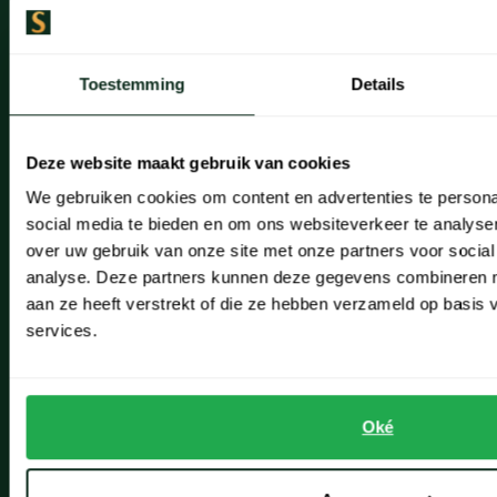
Seidensticker
Noordwijk
Slater
Oegstgeest
State of Art
Toestemming
Details
Superdry
Openingstijden winkels
Tenson
Deze website maakt gebruik van cookies
Schulte Herenmode
Thomas Maine
We gebruiken cookies om content en advertenties te persona
Tommy Hilfiger
social media te bieden en om ons websiteverkeer te analyse
Grote maten herenkleding
over uw gebruik van onze site met onze partners voor social
Tramarossa
Paul & Shark specialist
analyse. Deze partners kunnen deze gegevens combineren me
UBR
aan ze heeft verstrekt of die ze hebben verzameld op basis
VIP member
Vanguard
services.
Wellington of Billmore
Inspiratie
William Lockie
Fashion Team
Xacus
Oké
Vacatures
Alle merken