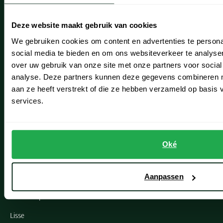
Verzenden
Deze website maakt gebruik van cookies
Retourneren
We gebruiken cookies om content en advertenties te persona
Klachtenafhandeling
social media te bieden en om ons websiteverkeer te analyse
over uw gebruik van onze site met onze partners voor social
Actievoorwaarden
analyse. Deze partners kunnen deze gegevens combineren me
Artikelonderhoud
aan ze heeft verstrekt of die ze hebben verzameld op basis
services.
Onze winkels
Onze winkels
Oké
Heemstede
Hillegom
Aanpassen
Leiderdorp
Lisse