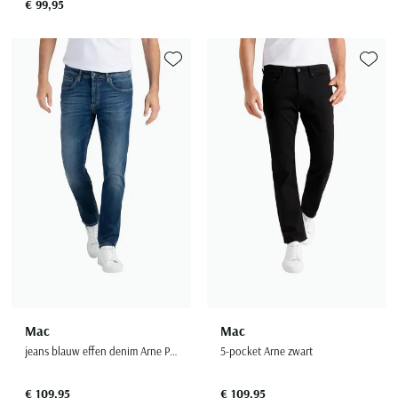
€ 99,95
Toevoegen aan favorieten
Toevoe
Mac
Mac
jeans blauw effen denim Arne Pipe 5-pocket
5-pocket Arne zwart
€ 109,95
€ 109,95