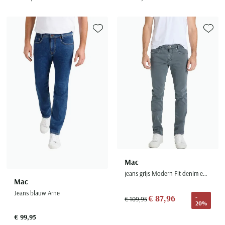
Toevoegen aan favorieten
Toevoe
Mac
jeans grijs Modern Fit denim effen
Mac
Jeans blauw Arne
€ 87,96
-
€ 109,95
20%
€ 99,95