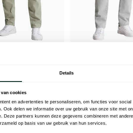
Cast Iron
ns denim regular fit Valver
Steeper relaxed fit jeans lichtgrij
€ 111,99
€ 111,99
- 20%
- 20%
€ 139,99
Details
 van cookies
Toevoegen aan favorieten
ent en advertenties te personaliseren, om functies voor social
. Ook delen we informatie over uw gebruik van onze site met on
e. Deze partners kunnen deze gegevens combineren met andere i
erzameld op basis van uw gebruik van hun services.