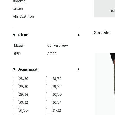
Broeken
Jassen
Lee
Alle Cast Iron
Filteren op
5
artikelen
Kleur
blauw
donkerblauw
grijs
groen
Jeans maat
28/30
28/32
29/30
29/32
29/34
30/30
30/32
30/34
31/30
31/32