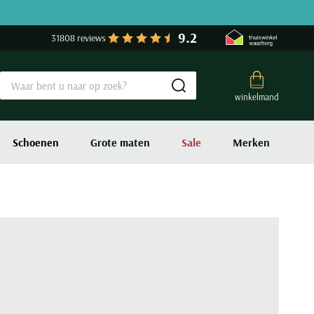
9.2
31808 reviews
Submit search
winkelmand
Schoenen
Grote maten
Sale
Merken