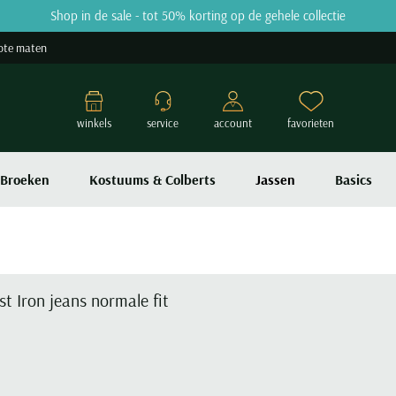
Shop in de sale - tot 50% korting op de gehele collectie
ote maten
winkels
service
account
favorieten
Broeken
Kostuums & Colberts
Jassen
Basics
st Iron jeans normale fit