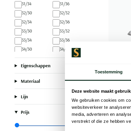
31/34
31/36
32/30
32/32
32/34
32/36
33/30
33/32
33/34
33/36
Cast Iron
34/30
34/32
Groene jea
34/34
34/36
Eigenschappen
35/32
35/34
€ 139,99
Toestemming
35/36
36/32
Materiaal
36/34
36/36
Deze website maakt gebruik
38/34
Lijn
We gebruiken cookies om cont
websiteverkeer te analyseren
Prijs
media, adverteren en analys
verstrekt of die ze hebben v
Range slider min value
Range slider max value