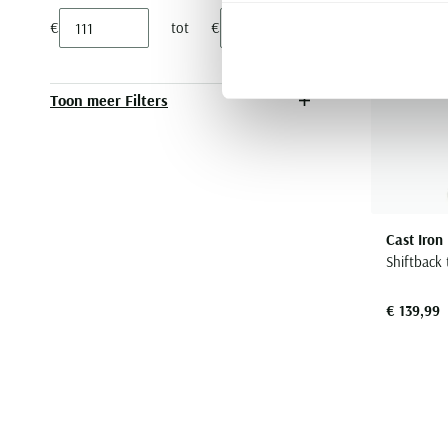
€
tot
€
Minimum value input
Maximum value input
Toon meer Filters
Cast Iron
Shiftback
€ 139,99