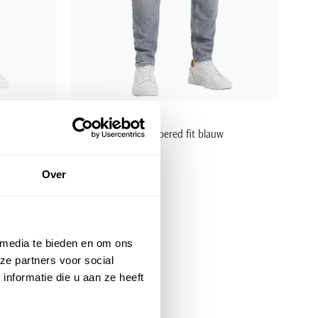
Cast Iron
s
jeans Shiftback tapered fit blauw
€ 139,99
Over
Toevoegen aan favorieten
 media te bieden en om ons
ze partners voor social
nformatie die u aan ze heeft