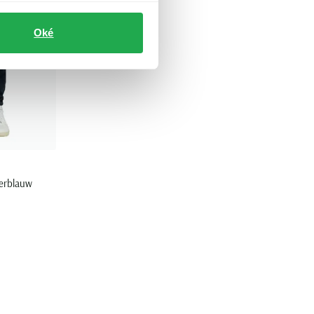
Oké
kerblauw