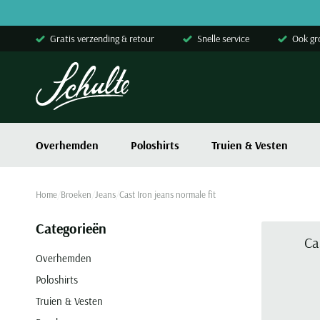
Skip to content
Gratis verzending & retour
Snelle service
Ook gr
Overhemden
Poloshirts
Truien & Vesten
Home
Broeken
Jeans
Cast Iron jeans normale fit
Categorieën
Ca
Overhemden
Poloshirts
Truien & Vesten