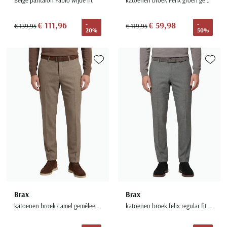
€ 111,96
€ 59,98
-
-
€ 139,95
€ 119,95
20%
50%
Toevoegen aan favorieten
Toevoe
Brax
Brax
katoenen broek camel gemêleerd katoen Felix
katoenen broek felix regular fit grijs gemêleerd katoen