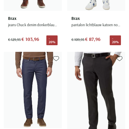
Brax
Brax
jeans Chuck denim donkerblauw effen
pantalon lichtblauw katoen normale fit
€ 103,96
€ 87,96
-
-
€ 129,95
€ 109,95
20%
20%
Toevoegen aan favorieten
Toevoe