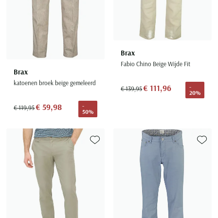
Brax
Fabio Chino Beige Wijde Fit
Brax
katoenen broek beige gemeleerd
€ 111,96
-
€ 139,95
20%
€ 59,98
-
€ 119,95
50%
Toevoegen aan favorieten
Toevoe