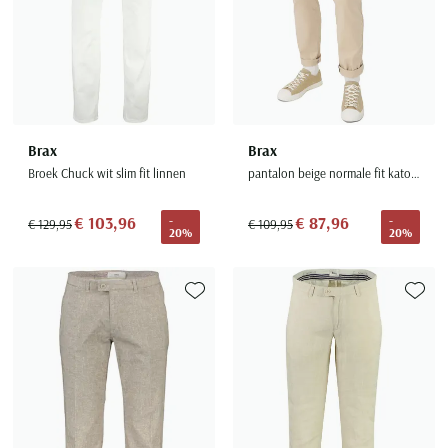
Brax
Brax
Broek Chuck wit slim fit linnen
pantalon beige normale fit katoen
€ 103,96
€ 87,96
-
-
€ 129,95
€ 109,95
20%
20%
Toevoegen aan favorieten
Toevoe