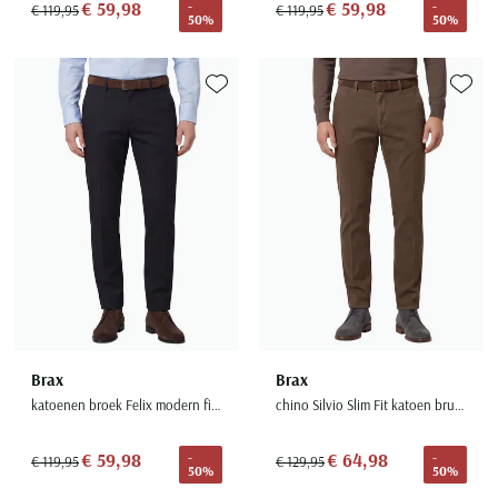
€ 59,98
€ 59,98
-
-
€ 119,95
€ 119,95
50%
50%
Toevoegen aan favorieten
Toevoe
Brax
Brax
katoenen broek Felix modern fit zwart geprint katoen
chino Silvio Slim Fit katoen bruin textuur
€ 59,98
€ 64,98
-
-
€ 119,95
€ 129,95
50%
50%