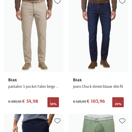
Toevoegen aan favorieten
Toevoe
Brax
Brax
pantalon 5-pocket Fabio beige wijde fit
jeans Chuck denim blauw slim fit
€ 54,98
€ 103,96
-
-
€ 109,95
€ 129,95
50%
20%
Toevoegen aan favorieten
Toevoe