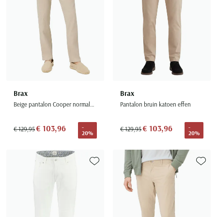
Brax
Brax
Beige pantalon Cooper normale fit
Pantalon bruin katoen effen
€ 103,96
€ 103,96
-
-
€ 129,95
€ 129,95
20%
20%
Toevoegen aan favorieten
Toevoe