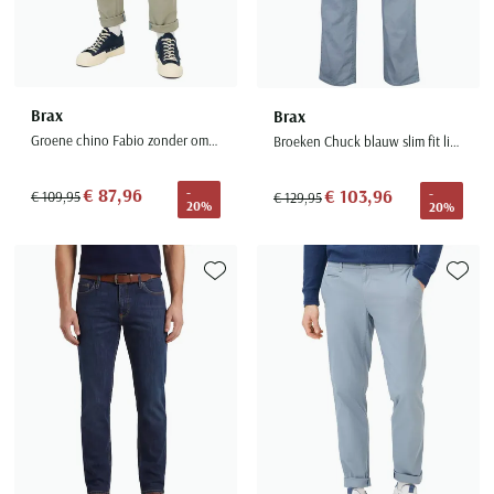
Brax
Brax
Groene chino Fabio zonder omslag
Broeken Chuck blauw slim fit linnen
€ 87,96
-
€ 103,96
-
€ 109,95
€ 129,95
20%
20%
Toevoegen aan favorieten
Toevoe