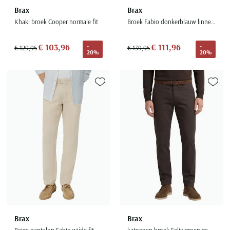
Brax
Brax
Khaki broek Cooper normale fit
Broek Fabio donkerblauw linnen wijde fit
€ 103,96
€ 111,96
-
-
€ 129,95
€ 139,95
20%
20%
Toevoegen aan favorieten
Toevoe
Brax
Brax
Beige pantalon Fabio wijde fit
katoenen broek Felix groen geprint modern fit