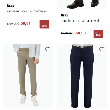
Brax
katoenen broek blauw effen katoen met steekzakken
Brax
pantalon Enrico antraciet wol
€ 69,97
-
€ 99,95
30%
€ 64,98
-
€ 129,95
50%
Toevoegen aan favorieten
Toevoe