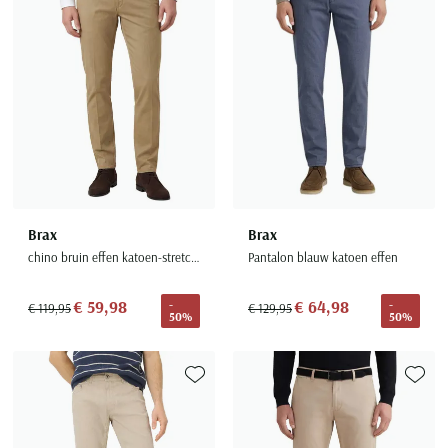
Brax
Brax
chino bruin effen katoen-stretch Silvio Slim Fit
Pantalon blauw katoen effen
€ 59,98
€ 64,98
-
-
€ 119,95
€ 129,95
50%
50%
Toevoegen aan favorieten
Toevoe