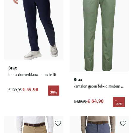
Brax
broek donkerblauw normale fit
Brax
Pantalon groen felix-c modern fit katoen
€ 54,98
-
€ 109,95
50%
€ 64,98
-
€ 129,95
50%
Toevoegen aan favorieten
Toevoe