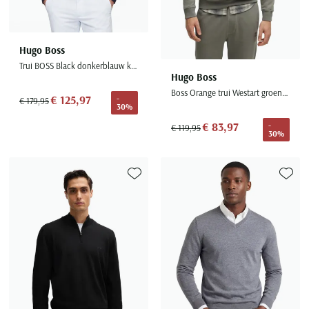
Hugo Boss
Trui BOSS Black donkerblauw katoen normale fit
Hugo Boss
Boss Orange trui Westart groen ronde hals
€ 125,97
-
€ 179,95
30%
€ 83,97
-
€ 119,95
30%
Toevoegen aan favorieten
Toevoe