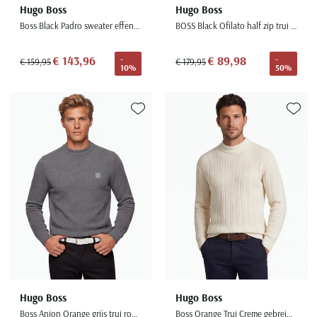
Hugo Boss
Hugo Boss
Boss Black Padro sweater effen donkerblauw normale fit
BOSS Black Ofilato half zip trui bruin effen wol
€ 143,96
€ 89,98
-
-
€ 159,95
€ 179,95
10%
50%
Toevoegen aan favorieten
Toevoe
Hugo Boss
Hugo Boss
Boss Anion Orange grijs trui ronde hals effen
Boss Orange Trui Creme gebreid wol grof gebreid