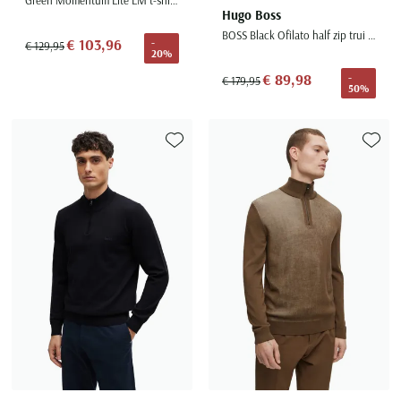
Hugo Boss
BOSS Black Ofilato half zip trui zwart effen wol
€ 103,96
-
€ 129,95
20%
€ 89,98
-
€ 179,95
50%
Toevoegen aan favorieten
Toevoe