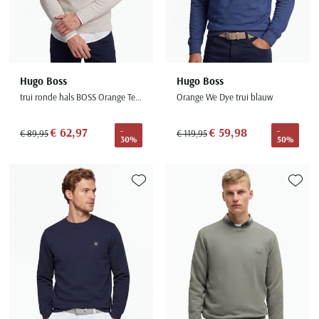
Hugo Boss
Hugo Boss
trui ronde hals BOSS Orange Tempesto beige structuur
Orange We Dye trui blauw
€ 62,97
€ 59,98
-
-
€ 89,95
€ 119,95
30%
50%
Toevoegen aan favorieten
Toevoe