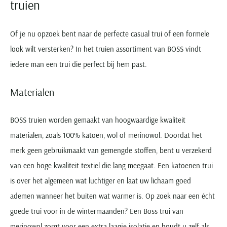
truien
Of je nu opzoek bent naar de perfecte casual trui of een formele
look wilt versterken? In het truien assortiment van BOSS vindt
iedere man een trui die perfect bij hem past.
Materialen
BOSS truien worden gemaakt van hoogwaardige kwaliteit
materialen, zoals 100% katoen, wol of merinowol. Doordat het
merk geen gebruikmaakt van gemengde stoffen, bent u verzekerd
van een hoge kwaliteit textiel die lang meegaat. Een katoenen trui
is over het algemeen wat luchtiger en laat uw lichaam goed
ademen wanneer het buiten wat warmer is. Op zoek naar een écht
goede trui voor in de wintermaanden? Een Boss trui van
merinowol zorgt voor een extra laagje isolatie en houdt u zelf als