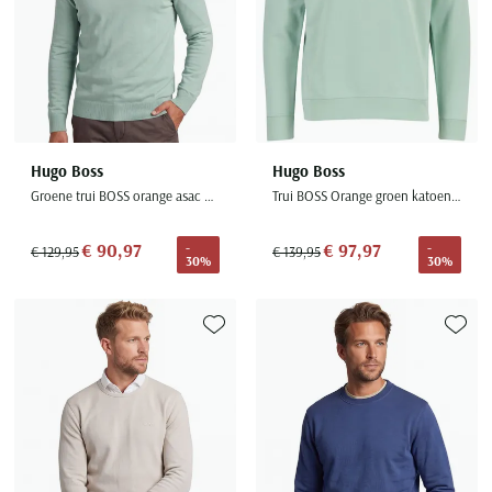
Hugo Boss
Hugo Boss
Groene trui BOSS orange asac c normale fit
Trui BOSS Orange groen katoen half zip
€ 90,97
€ 97,97
-
-
€ 129,95
€ 139,95
30%
30%
Toevoegen aan favorieten
Toevoe