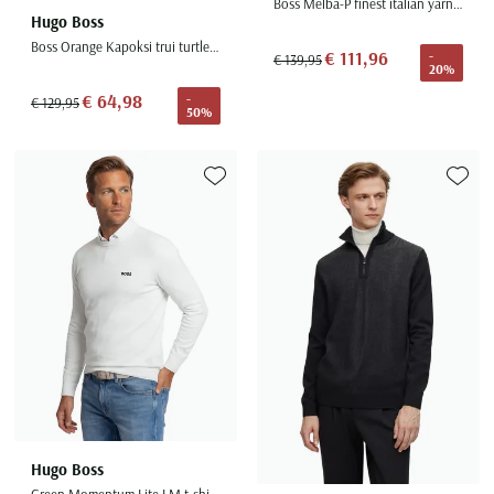
Boss Melba-P finest italian yarn zwart gebreid
Hugo Boss
Boss Orange Kapoksi trui turtleneck beige katoen
€ 111,96
-
€ 139,95
20%
€ 64,98
-
€ 129,95
50%
Toevoegen aan favorieten
Toevoe
Hugo Boss
Green Momentum Lite LM t-shirt wit effen