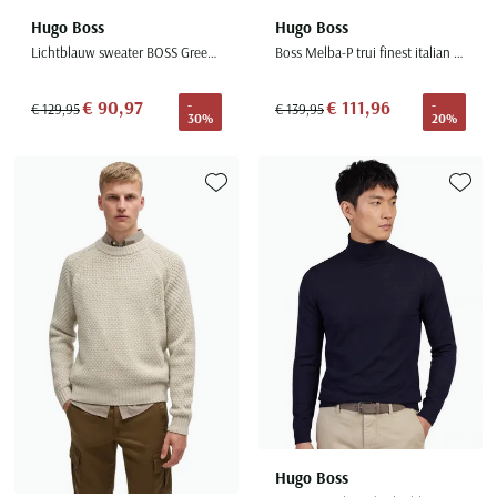
Hugo Boss
Hugo Boss
Lichtblauw sweater BOSS Green Stenson oversized fit effen
Boss Melba-P trui finest italian yarn donkerblauw
€ 90,97
€ 111,96
-
-
€ 129,95
€ 139,95
30%
20%
Toevoegen aan favorieten
Toevoe
Hugo Boss