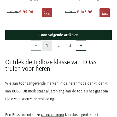
€ 95,96
€ 143,96
-
-
€ 119,95
€ 179,95
20%
20%
Toon volgende artikelen
Vorige
Volgende
1
2
3
Current Page
Page
Page
Ontdek de tijdloze klasse van BOSS
truien voor heren
Wie aan toonaangevende merken in de herenmode denkt, denkt
aan
BOSS
. Dit merk staat al jarenlang aan de top als het gaat om
tijdloze, luxueuze herenkleding.
Een Boss trui uit onze
collectie truien
kan dus eigenlijk niet