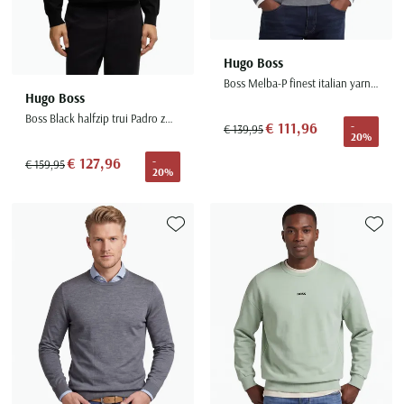
Hugo Boss
Boss Melba-P finest italian yarn grijs gebreid
Hugo Boss
Boss Black halfzip trui Padro zwart effen katoen
€ 111,96
-
€ 139,95
20%
€ 127,96
-
€ 159,95
20%
Toevoegen aan favorieten
Toevoe