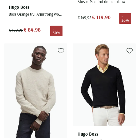
Musso-P coltrui donkerblauw
Hugo Boss
Boss Orange trui Armstrong wol beige grof gebreid
€ 119,96
-
€ 149,95
20%
€ 84,98
-
€ 169,95
50%
Toevoegen aan favorieten
Toevoe
Hugo Boss