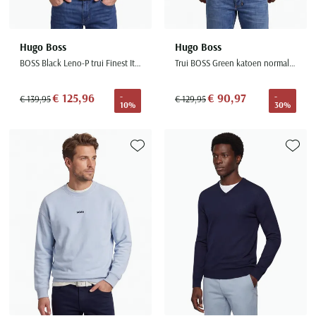
Hugo Boss
Hugo Boss
BOSS Black Leno-P trui Finest Italian Yarn grijs gebreid
Trui BOSS Green katoen normale fit
€ 125,96
€ 90,97
-
-
€ 139,95
€ 129,95
10%
30%
Toevoegen aan favorieten
Toevoe