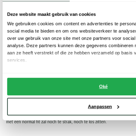
Kies voor een opstaande kraag wanneer u een casual smart look
Deze website maakt gebruik van cookies
wilt creëren.
We gebruiken cookies om content en advertenties te persona
Met capuchon
social media te bieden en om ons websiteverkeer te analyse
Voor een relaxte en casual uitstraling, kies voor een trui met
over uw gebruik van onze site met onze partners voor social
capuchon.
analyse. Deze partners kunnen deze gegevens combineren me
aan ze heeft verstrekt of die ze hebben verzameld op basis
Pasvormen
services.
Het fijne aan de truien van BOSS is dat u de keuze heeft uit
verschillende pasvormen. Als u uw truien graag een beetje
Oké
oversized heeft, kunt u bijvoorbeeld voor een
wijde fit trui
gaan.
Dit soort BOSS truien vallen losjes om uw lichaam. Liever een
Aanpassen
strakker silhouet? Dan kiest u voor een
slim fit trui
. Een BOSS trui
met een normal fit zal noch te strak, noch te los zitten.