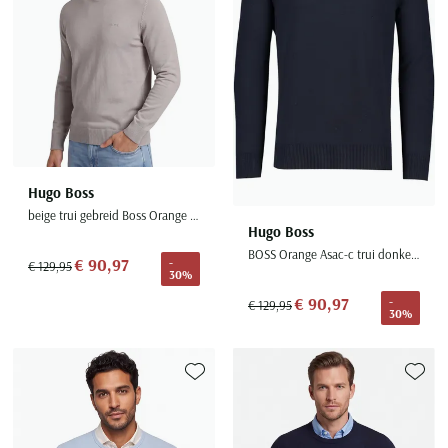
Hugo Boss
beige trui gebreid Boss Orange Asac-C normale fit
Hugo Boss
BOSS Orange Asac-c trui donkerblauw effen katoen
€ 90,97
-
€ 129,95
30%
€ 90,97
-
€ 129,95
30%
Toevoegen aan favorieten
Toevoe