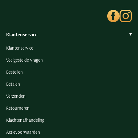
Seidensticker
Slater
State of Art
Superdry
Klantenservice
Tenson
Klantenservice
Thomas Maine
Veelgestelde vragen
Tommy Hilfiger
Tramarossa
Bestellen
UBR
Betalen
Vanguard
Verzenden
Wellington of Billmore
Retourneren
William Lockie
Xacus
Klachtenafhandeling
Actievoorwaarden
Alle merken