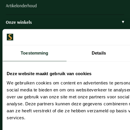
Artikelonderhoud
Onze winkels
Onze winkels
Heemstede
Toestemming
Details
Hillegom
Leiderdorp
Deze website maakt gebruik van cookies
Lisse
We gebruiken cookies om content en advertenties te persona
social media te bieden en om ons websiteverkeer te analyse
Noordwijk
over uw gebruik van onze site met onze partners voor social
Oegstgeest
analyse. Deze partners kunnen deze gegevens combineren me
aan ze heeft verstrekt of die ze hebben verzameld op basis
Openingstijden winkels
services.