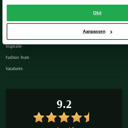
Schulte Herenmode
Grote maten herenkleding
Oké
Paul & Shark specialist
Aanpassen
VIP member
Inspiratie
Fashion Team
Vacatures
9.2