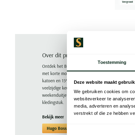
Vergroot
Over dit product
Toestemming
Ontdek het BOSS Orange poloshirt van Hugo Boss in 
met korte mouwen heeft een normale fit en is ge
katoen en 15% linnen. De subtiele effen kleur en 
Deze website maakt gebruik
veelzijdige keuze voor de modebewuste man. Perfe
We gebruiken cookies om cont
weekenduitje. Voeg een vleugje verfijning toe aan j
websiteverkeer te analyseren
kledingstuk.
media, adverteren en analys
verstrekt of die ze hebben v
Bekijk meer
Hugo Boss
Poloshirts korte mouwen