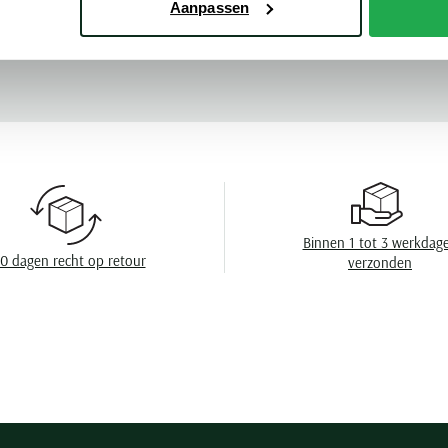
Aanpassen
Kleur
Meer kenmerke
Mouwlengte
Leveranciers nr
Design
Sluiting
Wasvoorschrift
Binnen 1 tot 3 werkdag
0 dagen recht op retour
verzonden