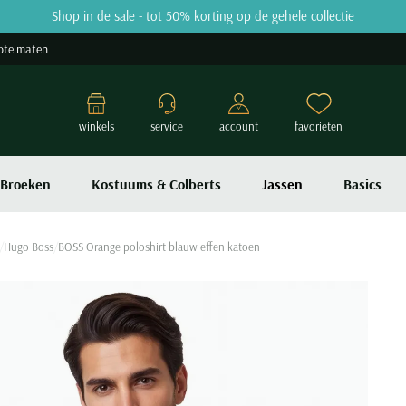
Shop in de sale - tot 50% korting op de gehele collectie
ote maten
winkels
service
account
favorieten
Broeken
Kostuums & Colberts
Jassen
Basics
Hugo Boss
BOSS Orange poloshirt blauw effen katoen