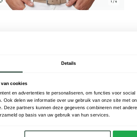
1 / 6
Alle kenmer
Details
een stijlvolle blauwe tint. Dit poloshirt
Artikelnr.
maakt van een hoogwaardige mix van 85%
Naam
de klassieke 2-knoopssluiting maken het een
 van cookies
ct voor een zomerse dag of een casual
Merk
ent en advertenties te personaliseren, om functies voor social
e dagelijkse look met dit tijdloze
. Ook delen we informatie over uw gebruik van onze site met on
Lijn
e. Deze partners kunnen deze gegevens combineren met andere i
erzameld op basis van uw gebruik van hun services.
Materiaal
Pasvorm
Poloshirts korte mouwen Hugo Boss