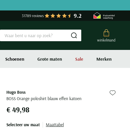
9.2
31789 reviews
Submit search
winkelmand
Schoenen
Grote maten
Sale
Merken
Hugo Boss
Zet bij fa
BOSS Orange poloshirt blauw effen katoen
€ 49,98
Selecteer uw maat
Maattabel