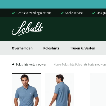
Skip to content
Gratis verzending & retour
Snelle service
Ook gr
Overhemden
Poloshirts
Truien & Vesten
Poloshirts korte mouwen
Home
Poloshirts
Poloshirts korte mouwen