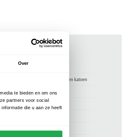
ken
Over
00161363
BOSS Orange poloshirt blauw effen katoen
Hugo Boss
 media te bieden en om ons
ze partners voor social
BOSS Orange
nformatie die u aan ze heeft
85% katoen en 15% linnen
normale fit