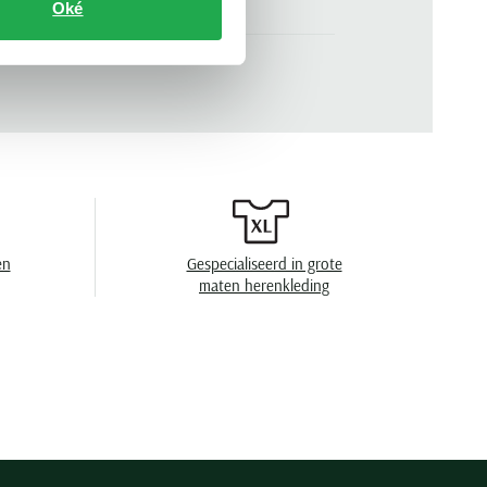
Oké
blauw
n
korte mouw
.
50536728-462
effen
2 knoops
en
speciaal wasprogamma 30°C, niet in de
droger, strijken op lage temperatuur, niet
chemisch reinigen
en
Gespecialiseerd in grote
maten herenkleding