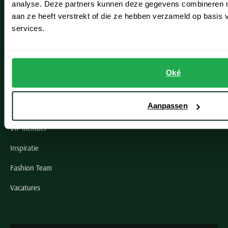
analyse. Deze partners kunnen deze gegevens combineren me
aan ze heeft verstrekt of die ze hebben verzameld op basis
Oegstgeest
services.
Openingstijden winkels
Schulte Herenmode
Oké
Grote maten herenkleding
Aanpassen
Paul & Shark specialist
VIP member
Inspiratie
Fashion Team
Vacatures