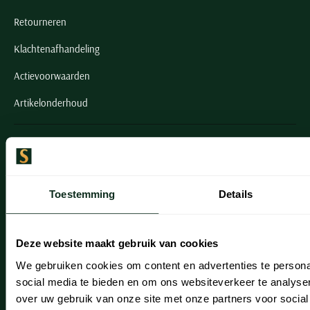
Retourneren
Klachtenafhandeling
Actievoorwaarden
Artikelonderhoud
Onze winkels
Onze winkels
Toestemming
Details
Heemstede
Hillegom
Deze website maakt gebruik van cookies
Leiderdorp
We gebruiken cookies om content en advertenties te persona
Lisse
social media te bieden en om ons websiteverkeer te analyse
over uw gebruik van onze site met onze partners voor social
Noordwijk