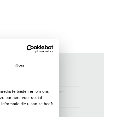
Over
ken
00147352
 media te bieden en om ons
Blue Industry overhemd taupe print
ze partners voor social
Blue Industry
nformatie die u aan ze heeft
slim fit