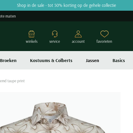
Shop in de sale - tot 50% korting op de gehele collectie
ote maten
winkels
service
account
favorieten
Broeken
Kostuums & Colberts
Jassen
Basics
hemd taupe print