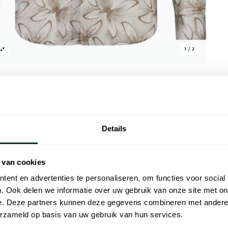
1 / 2
Details
Alle kenmer
een stijlvolle en veelzijdige toevoeging aan
Artikelnr.
 van cookies
or zijn uitzonderlijke draagcomfort en
ent en advertenties te personaliseren, om functies voor social
Naam
ng en klassieke elegantie. Afkomstig van het
. Ook delen we informatie over uw gebruik van onze site met on
ecte balans tussen kwaliteit en stijl:
Merk
e. Deze partners kunnen deze gegevens combineren met andere i
tail. Ideaal voor zowel zakelijke
erzameld op basis van uw gebruik van hun services.
 essentieel item voor de modieuze man.
Pasvorm