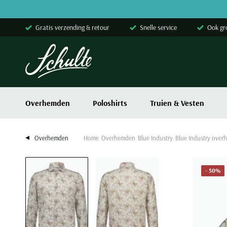
Skip to content
Gratis verzending & retour
Snelle service
Ook gr
Overhemden
Poloshirts
Truien & Vesten
Overhemden
Home
Overhemden
Blue Industry
Blue Industry over
- 50%