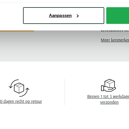
Industry overhemd in taupe print.
Kleur
Aanpassen
Mouwlengte
n Blue Industry
Leveranciers nr
Meer kenmerke
Design
Boord
Borstzak
Manchet
Binnen 1 tot 3 werkdag
0 dagen recht op retour
verzonden