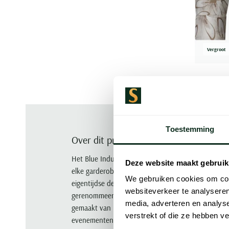
Vergroot
Toestemming
Over dit product
Het Blue Industry heren overhemd in taupe print is 
Deze website maakt gebruik
elke garderobe. Het overhemd wordt gekenmerkt do
We gebruiken cookies om cont
eigentijdse design - een mix van stedelijke verfijni
websiteverkeer te analyseren
gerenommeerde merk Blue Industry biedt het de perf
media, adverteren en analys
gemaakt van premium materialen en met oog voor de
verstrekt of die ze hebben v
evenementen als sociale bijeenkomsten - een echt