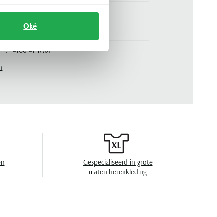
beige
Oké
lange mouw
.
4106-41-TAUP
n
geprint
wide spread boord
geen borstzak
enkele manchet
en
Gespecialiseerd in grote
maten herenkleding