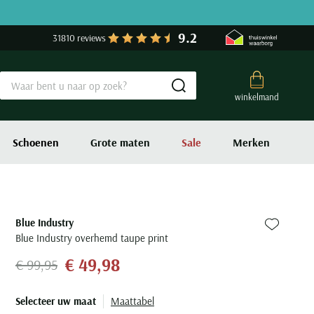
9.2
31810 reviews
Submit search
winkelmand
Schoenen
Grote maten
Sale
Merken
Blue Industry
Zet bij fa
Blue Industry overhemd taupe print
€ 49,98
€ 99,95
Selecteer uw maat
Maattabel