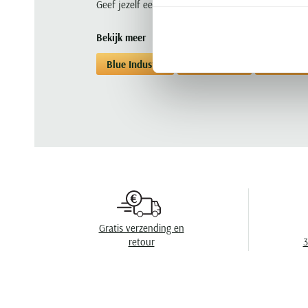
Geef jezelf een stijl-upgrade en shop nu het Blue 
Bekijk meer
Blue Industry
Overhemden
Overhemde
Gratis verzending en
retour
3