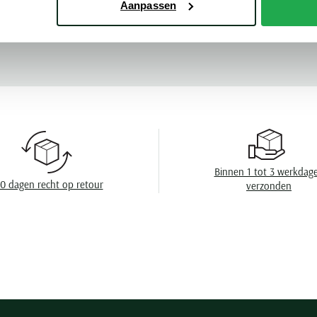
Aanpassen
Mouwlengte
Meer kenmerke
Leveranciers nr
Design
Boord
Borstzak
Manchet
Binnen 1 tot 3 werkdag
0 dagen recht op retour
verzonden
Wasvoorschrift