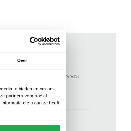
ken
Over
00158829
Blue Industry overhemd lichtblauw wave
patroon
 media te bieden en om ons
Blue Industry
ze partners voor social
nformatie die u aan ze heeft
100% katoen
normale fit
lichtblauw