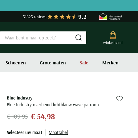
9.2
31823 reviews
Submit search
winkelmand
Schoenen
Grote maten
Sale
Merken
Blue Industry
Zet bij fa
Blue Industry overhemd lichtblauw wave patroon
€ 54,98
€ 109,95
Selecteer uw maat
Maattabel