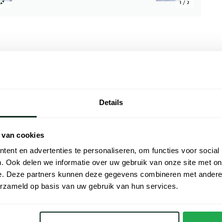
1 / 2
Alle kenmer
Details
n is een stijlvolle keuze voor de moderne
Artikelnr.
 overhemd comfort en ademend vermogen.
Naam
 terwijl de semi-wide spread boord een
 van cookies
een enkele manchet is dit geprinte overhemd
ent en advertenties te personaliseren, om functies voor social
Merk
e gelegenheden. Voeg dit veelzijdige Blue
. Ook delen we informatie over uw gebruik van onze site met on
ijdloze look.
e. Deze partners kunnen deze gegevens combineren met andere i
Materiaal
erzameld op basis van uw gebruik van hun services.
Pasvorm
n Blue Industry
Kleur