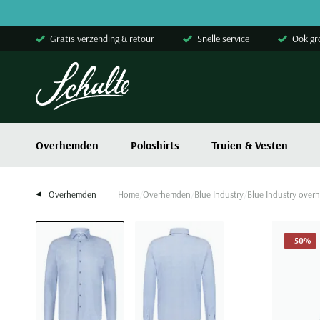
Skip to content
Gratis verzending & retour
Snelle service
Ook gr
Overhemden
Poloshirts
Truien & Vesten
Overhemden
Home
Overhemden
Blue Industry
Blue Industry over
- 50%