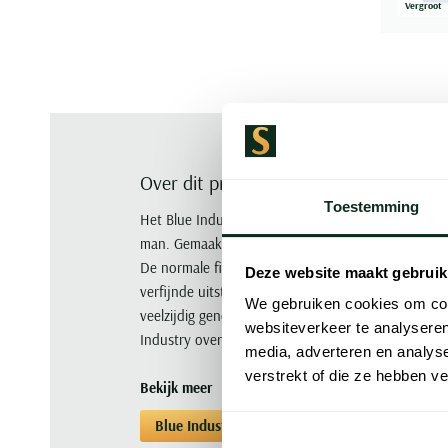
Vergroot
Over dit product
Toestemming
Het Blue Industry overhemd met blauw wave patroo
man. Gemaakt van 100% katoen biedt dit casual
De normale fit zorgt voor een ontspannen pasvorm
Deze website maakt gebruik
verfijnde uitstraling geeft. Met lange mouwen en 
We gebruiken cookies om cont
veelzijdig genoeg voor zowel zakelijke als informel
websiteverkeer te analyseren
Industry overhemd toe aan je garderobe voor een t
media, adverteren en analys
verstrekt of die ze hebben v
Bekijk meer
Blue Industry
Overhemden
Overhemde