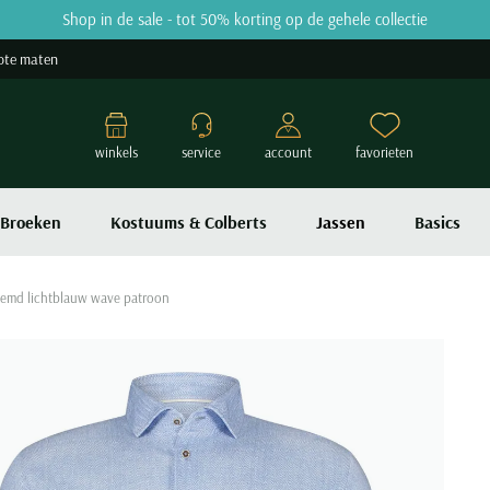
Shop in de sale - tot 50% korting op de gehele collectie
ote maten
winkels
service
account
favorieten
Broeken
Kostuums & Colberts
Jassen
Basics
hemd lichtblauw wave patroon