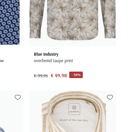
Blue Industry
auw
overhemd taupe print
€ 49,98
- 50%
€ 99,95
Toevoegen aan favorieten
Toevoegen aa