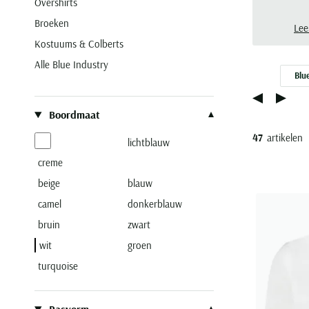
Overshirts
Broeken
Lee
Kostuums & Colberts
Alle Blue Industry
Blu
Filteren op
Boordmaat
47
artikelen
lichtblauw
creme
beige
blauw
camel
donkerblauw
bruin
zwart
wit
groen
turquoise