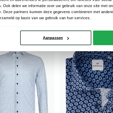
. Ook delen we informatie over uw gebruik van onze site met on
e. Deze partners kunnen deze gegevens combineren met andere i
stry
Blue Industry
erzameld op basis van uw gebruik van hun services.
donkerblauw gestreept
overhemd lichtblauw geprint
€ 54,98
€ 54,98
- 50%
- 50%
€ 109,95
Aanpassen
Toevoegen aan favorieten