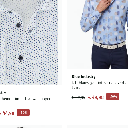
Blue Industry
lichtblauw geprint casual overhe
katoen
stry
€ 49,98
- 50%
€ 99,95
erhemd slim fit blauwe stippen
€ 44,98
- 50%