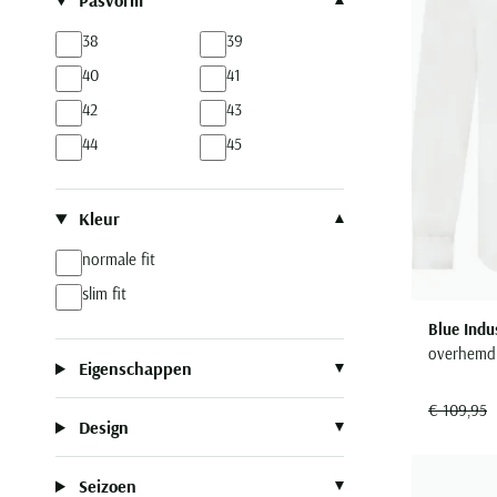
Pasvorm
38
39
40
41
42
43
44
45
Kleur
normale fit
slim fit
Blue Indu
overhemd 
Eigenschappen
€ 109,95
Design
Seizoen