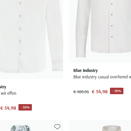
Blue Industry
Blue industry casual overhemd w
stry
€ 54,98
- 50%
€ 109,95
wit effen
€ 54,98
- 50%