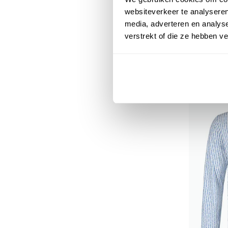
websiteverkeer te analyseren
media, adverteren en analys
Blue Indu
verstrekt of die ze hebben v
overhemd 
€ 109,95