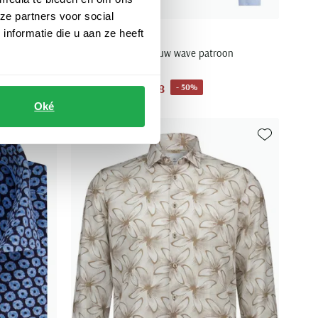
ze partners voor social
nformatie die u aan ze heeft
Blue Industry
overhemd lichtblauw wave patroon
€ 54,98
- 50%
€ 109,95
Oké
Toevoegen aan favorieten
Toevoegen aa