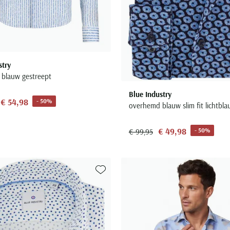
stry
blauw gestreept
Blue Industry
€ 54,98
- 50%
overhemd blauw slim fit lichtbl
€ 49,98
- 50%
€ 99,95
Toevoegen aan favorieten