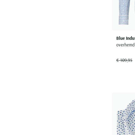
Blue Indu
overhemd 
€ 109,95