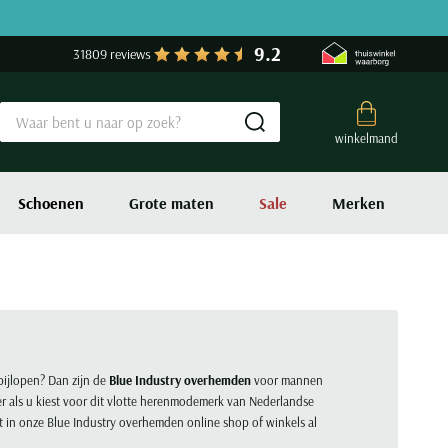
9.2
31809 reviews
Submit search
winkelmand
Schoenen
Grote maten
Sale
Merken
 bijlopen? Dan zijn de
Blue Industry overhemden
voor mannen
er als u kiest voor dit vlotte herenmodemerk van Nederlandse
t in onze Blue Industry overhemden online shop of winkels al