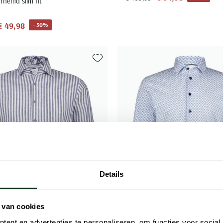
rhemd slim fit
€ 49,98
- 50%
Toevoegen aan favorieten
Details
 van cookies
ent en advertenties te personaliseren, om functies voor social