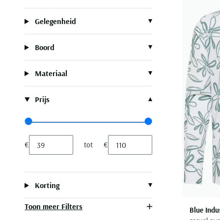
Gelegenheid
Boord
Materiaal
Prijs
Range slider min value
Range slider max value
€
tot
€
Minimum value input
Maximum value input
Korting
Toon meer Filters
Blue Indu