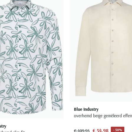
Toevoegen aan favorieten
Blue Industry
overhemd beige gemêleerd effe
stry
€ 54,98
- 50%
€ 109,95