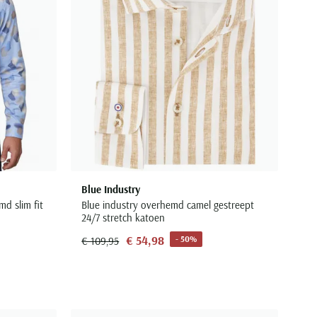
Blue Industry
md slim fit
Blue industry overhemd camel gestreept
24/7 stretch katoen
€ 54,98
- 50%
€ 109,95