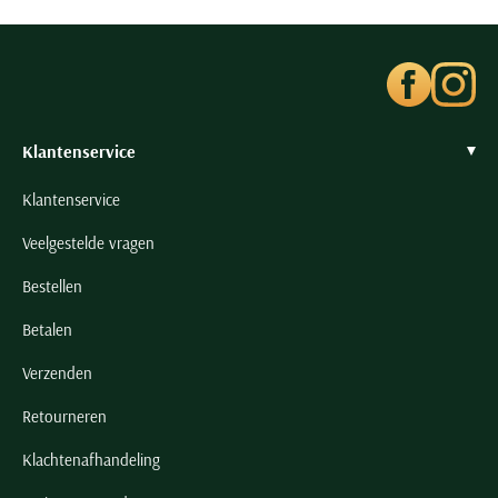
Seidensticker
Slater
State of Art
Superdry
Klantenservice
Tenson
Thomas Maine
Klantenservice
Tommy Hilfiger
Veelgestelde vragen
Tramarossa
Bestellen
UBR
Vanguard
Betalen
Wellington of Billmore
Verzenden
William Lockie
Retourneren
Xacus
Klachtenafhandeling
Alle merken