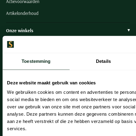
Actievoorwaarden
Artikelonderhoud
Onze winkels
Onze winkels
Heemstede
Toestemming
Details
Hillegom
Leiderdorp
Deze website maakt gebruik van cookies
Lisse
We gebruiken cookies om content en advertenties te persona
social media te bieden en om ons websiteverkeer te analyse
Noordwijk
over uw gebruik van onze site met onze partners voor social
analyse. Deze partners kunnen deze gegevens combineren me
Oegstgeest
aan ze heeft verstrekt of die ze hebben verzameld op basis
Openingstijden winkels
services.