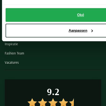
Schulte Herenmode
Oké
Grote maten herenkleding
Paul & Shark specialist
Aanpassen
VIP member
Inspiratie
Fashion Team
Vacatures
9.2