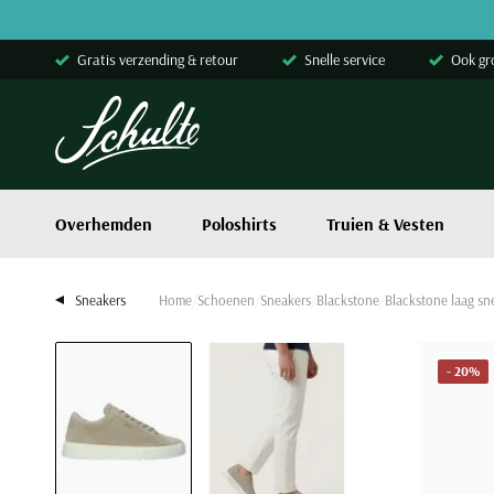
Skip to content
Gratis verzending & retour
Snelle service
Ook gr
Overhemden
Poloshirts
Truien & Vesten
Sneakers
Home
Schoenen
Sneakers
Blackstone
Blackstone laag sn
- 20%