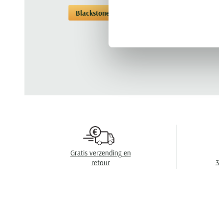
Blackstone
Sneakers
Sneakers Black
Gratis verzending en
retour
3