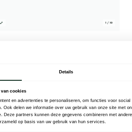
1 / 10
Details
Alle kenmer
ag uitgevoerd. Deze schoen is gemaakt van
Artikelnr.
 van cookies
traling. Door het lage model blijft de
Naam
erschillende broeken. Dit paar is bedoeld
ent en advertenties te personaliseren, om functies voor social
ilt voor een dag in de stad of een afspraak
. Ook delen we informatie over uw gebruik van onze site met on
Merk
e. Deze partners kunnen deze gegevens combineren met andere i
Materiaal
erzameld op basis van uw gebruik van hun services.