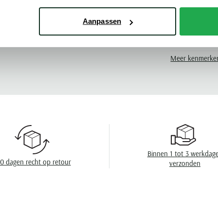
Kleur
stone
Leveranciers nr
Aanpassen
Model
Meer kenmerke
Design
Sluiting
Binnen 1 tot 3 werkdag
0 dagen recht op retour
verzonden