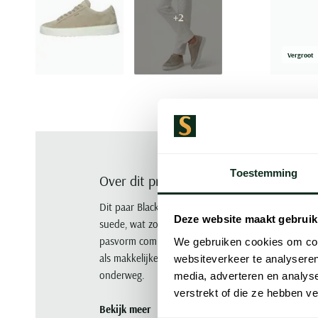
+2
Vergroot
Toestemming
Over dit product
Dit paar Blackstone sneakers is beige, effen en la
Deze website maakt gebruik
suede, wat zorgt voor een duidelijke, uniforme uits
pasvorm compact en makkelijk te combineren met v
We gebruiken cookies om cont
als makkelijke keuze wanneer je snel de deur uit w
websiteverkeer te analyseren
onderweg.
media, adverteren en analys
verstrekt of die ze hebben v
Bekijk meer