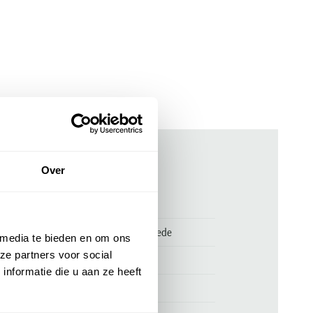
Over
ken
00169787
Blackstone laag sneaker beige suede
 media te bieden en om ons
ze partners voor social
Blackstone
nformatie die u aan ze heeft
suede