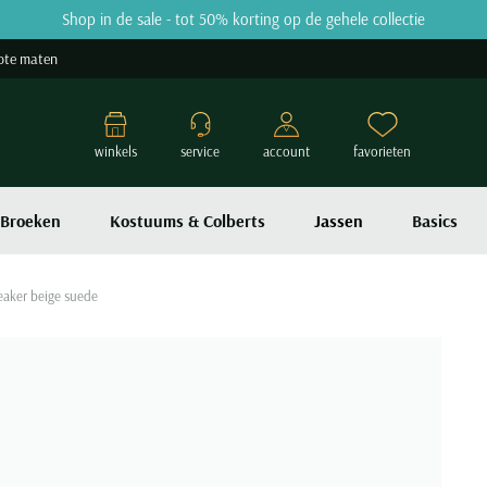
Shop in de sale - tot 50% korting op de gehele collectie
ote maten
winkels
service
account
favorieten
Broeken
Kostuums & Colberts
Jassen
Basics
eaker beige suede