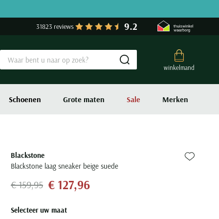
9.2
31823 reviews
Submit search
winkelmand
Schoenen
Grote maten
Sale
Merken
Blackstone
Zet bij fa
Blackstone laag sneaker beige suede
€ 127,96
€ 159,95
Selecteer uw maat