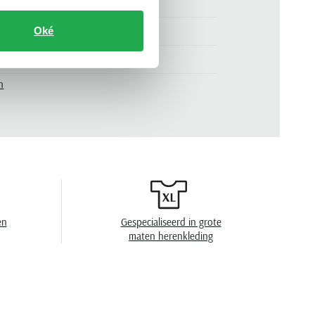
beige
.
CG119-LPEP
Oké
sneakers
n
effen
veter
en
Gespecialiseerd in grote
maten herenkleding