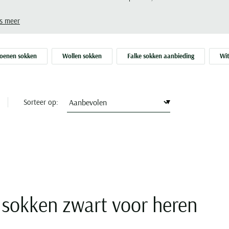
ebruiksmoment. Zo kiest u eenvoudig de zwarte enkelsokken die
uw schoenen, kledingstijl en dagritme passen.
s meer
oenen sokken
Wollen sokken
Falke sokken aanbieding
Wit
Sorteer op:
lsokken zwart voor heren