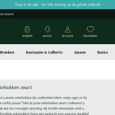
Shop in de sale - tot 50% korting op de gehele collectie
ote maten
winkels
service
account
favorieten
Broeken
Kostuums & Colberts
Jassen
Basics
kelsokken zwart
t u zwarte enkelsokken die comfortabel zitten, netjes ogen en bij
w outfits passen? Met de juiste enkelsokken zwart combineert u
k met een verzorgde uitstraling. Bij Schulte Herenmode vindt u
ortabele enkelsokken heren met aandacht voor pasvorm, kwaliteit