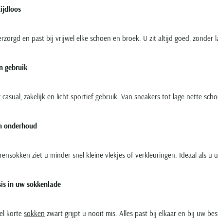
tijdloos
rzorgd en past bij vrijwel elke schoen en broek. U zit altijd goed, zonder
in gebruik
 casual, zakelijk en licht sportief gebruik. Van sneakers tot lage nette sc
in onderhoud
ensokken ziet u minder snel kleine vlekjes of verkleuringen. Ideaal als u 
sis in uw sokkenlade
el korte
sokken
zwart grijpt u nooit mis. Alles past bij elkaar en bij uw b