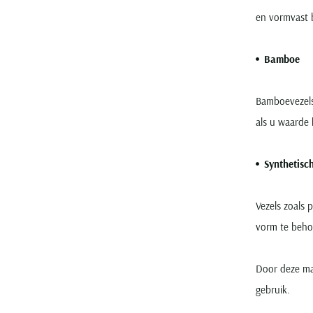
en vormvast bl
Bamboe
Bamboevezels
als u waarde 
Synthetisc
Vezels zoals 
vorm te beho
Door deze mat
gebruik.