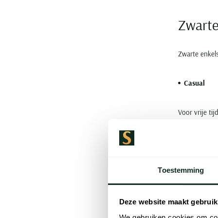
Zwarte
Zwarte enkels
Casual
Voor vrije ti
verzorgde loo
Zakelijk
Toestemming
Draagt u een
schoen en br
Deze website maakt gebruik
We gebruiken cookies om cont