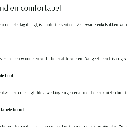
d en comfortabel
e u de hele dag draagt, is comfort essentieel. Veel zwarte enkelsokken ka
ezels helpen warmte en vocht beter af te voeren. Dat geeft een frisser gev
de huid
enkwaliteit en een gladde afwerking zorgen ervoor dat de sok niet schuurt. D
tabele boord
e boord die goed aansluit, maar niet knelt, houdt de sok op zijn plek. Zo b