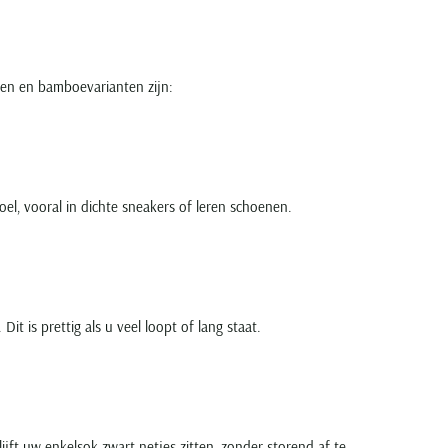
toen en bamboevarianten zijn:
oel, vooral in dichte sneakers of leren schoenen.
it is prettig als u veel loopt of lang staat.
lijft uw enkelsok zwart netjes zitten, zonder storend af te