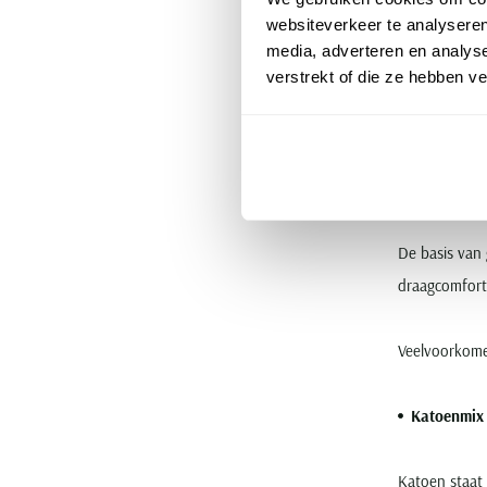
Sportief
websiteverkeer te analyseren
media, adverteren en analys
verstrekt of die ze hebben v
Voor lichte s
voldoende be
Materi
De basis van 
draagcomfort 
Veelvoorkome
Katoenmix
Katoen staat 