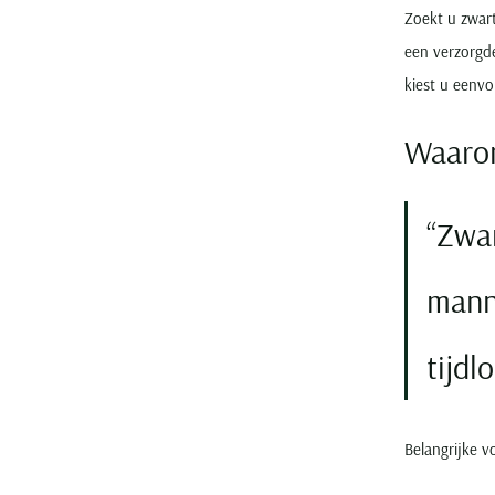
Zoekt u zwar
een verzorgd
kiest u eenvo
Waarom
Zwar
mann
tijdl
Belangrijke 