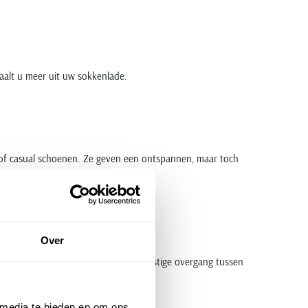
haalt u meer uit uw sokkenlade.
s of casual schoenen. Ze geven een ontspannen, maar toch
Over
zwarte enkelsokken heren
voor een rustige overgang tussen
 media te bieden en om ons