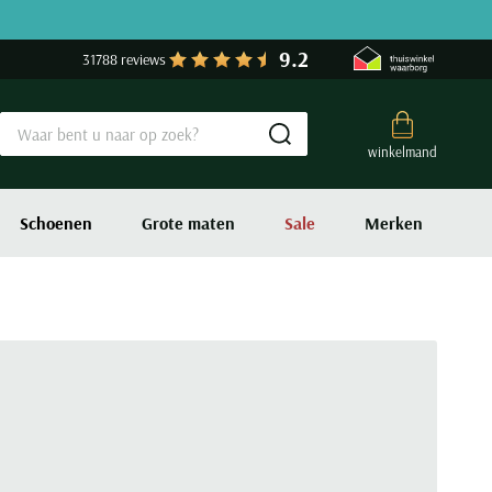
9.2
31788 reviews
Submit search
winkelmand
Schoenen
Grote maten
Sale
Merken