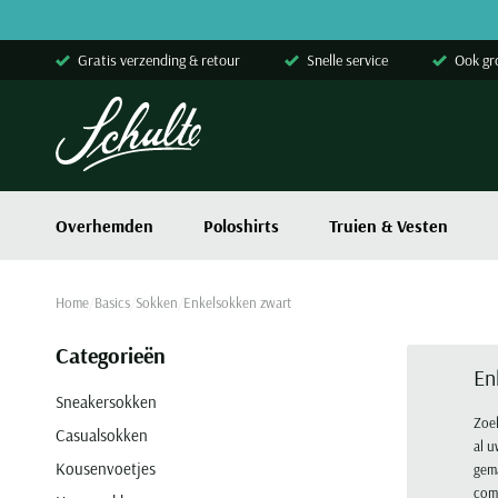
Skip to content
Gratis verzending & retour
Snelle service
Ook gr
Overhemden
Poloshirts
Truien & Vesten
Home
Basics
Sokken
Enkelsokken zwart
Categorieën
En
Sneakersokken
Zoek
Casualsokken
al u
Kousenvoetjes
gema
comf