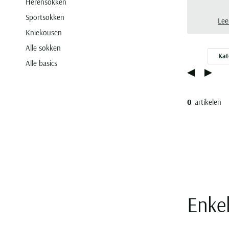
Herensokken
en g
Sportsokken
bij 
Lee
Kniekousen
Alle sokken
Kat
Alle basics
0
artikelen
Enke