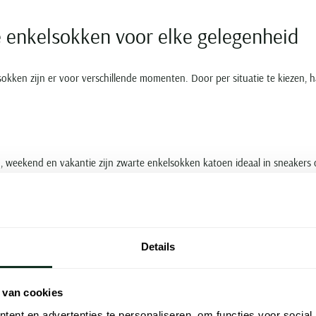
 enkelsokken voor elke gelegenheid
okken zijn er voor verschillende momenten. Door per situatie te kiezen, 
jd, weekend en vakantie zijn zwarte enkelsokken katoen ideaal in sneaker
k.
Details
 chino of nette broek met lage schoenen of nette sneakers? Dan zorgen 
oek, zonder opvallende kleuraccenten.
 van cookies
ent en advertenties te personaliseren, om functies voor social