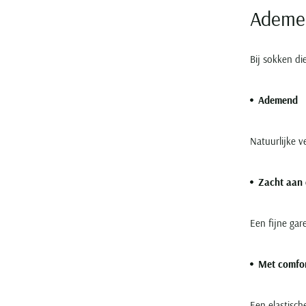
Ademen
Bij sokken di
Ademend
Natuurlijke v
Zacht aan 
Een fijne gar
Met comfor
Een elastisch