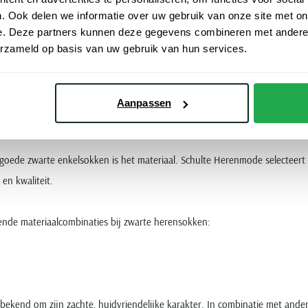
. Ook delen we informatie over uw gebruik van onze site met on
e. Deze partners kunnen deze gegevens combineren met andere i
erzameld op basis van uw gebruik van hun services.
port of een actieve dag zijn zwarte
sneakersokken
heren of enkelsokken een
dekking rond de enkel.
Aanpassen
alen en kwaliteit van onze enkelsokk
goede zwarte enkelsokken is het materiaal. Schulte Herenmode selecteert 
en kwaliteit.
nde materiaalcombinaties bij zwarte herensokken:
bekend om zijn zachte, huidvriendelijke karakter. In combinatie met ande