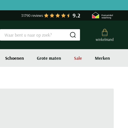
9.2
31790 reviews
Submit search
winkelmand
Schoenen
Grote maten
Sale
Merken