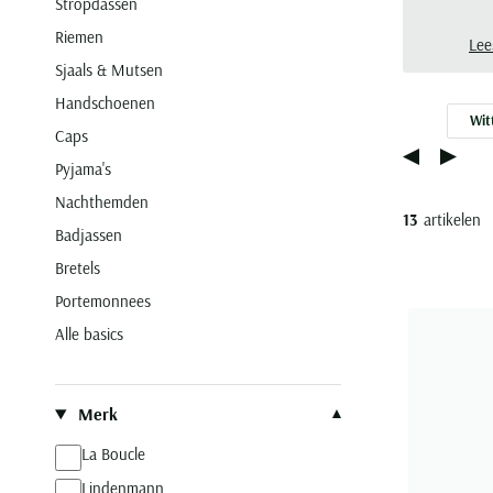
Stropdassen
met 
Riemen
uits
Lee
Sjaals & Mutsen
Handschoenen
Wit
Caps
Pyjama's
Nachthemden
13
artikelen
Badjassen
Bretels
Portemonnees
Alle basics
Filteren op
Merk
La Boucle
Lindenmann