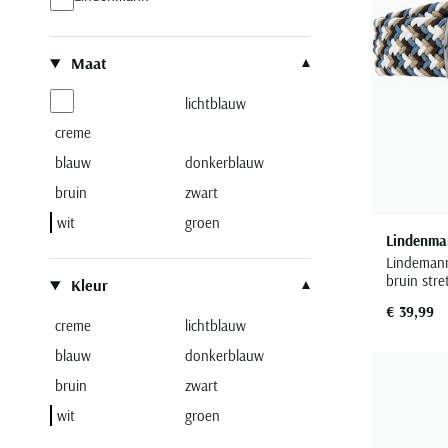
Maat
lichtblauw
creme
blauw
donkerblauw
bruin
zwart
wit
groen
Lindenma
Lindemann
bruin stret
Kleur
€ 39,99
creme
lichtblauw
blauw
donkerblauw
bruin
zwart
wit
groen