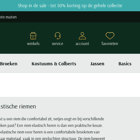
Shop in de sale - tot 50% korting op de gehele collectie
ote maten
winkels
service
account
favorieten
Broeken
Kostuums & Colberts
Jassen
Basics
astische riemen
t u een riem die comfortabel zit, netjes oogt en bij verschillende
ken past? Een riem elastisch heren is dan een praktische keuze.
elastische riem voor heren is een comfortabele broekriem van
aar materiaal, vaak in een gevlochten structuur. De riem beweegt