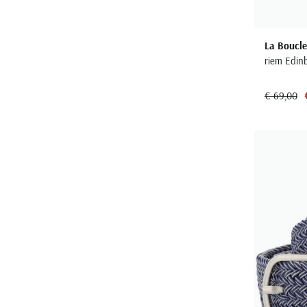
La Boucle
riem Edin
€ 69,00