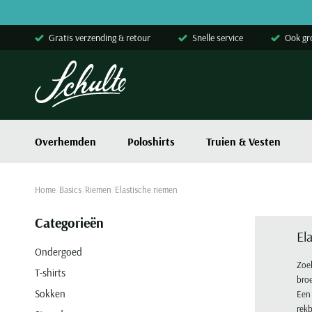
Skip to content
Gratis verzending & retour
Snelle service
Ook gr
Overhemden
Poloshirts
Truien & Vesten
Home
Basics
Riemen
Elastische riemen
Categorieën
El
Ondergoed
Zoek
T-shirts
broe
Sokken
Een 
rekb