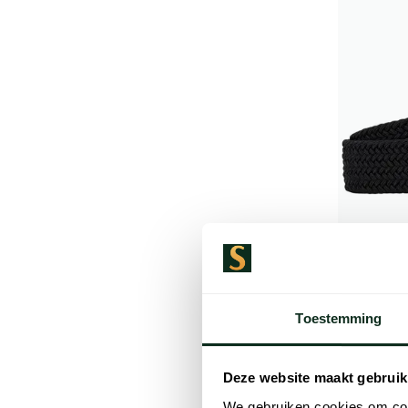
Toestemming
Lindenma
Lindemann
stijlvol
Deze website maakt gebruik
€ 39,99
We gebruiken cookies om cont