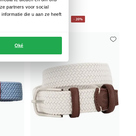
riem wit effen
ze partners voor social
nformatie die u aan ze heeft
€ 55,20
- 20%
€ 69,00
Oké
Toevoegen aan favorieten
Toevoegen aa