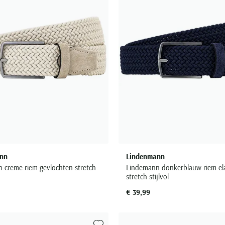
nn
Lindenmann
 creme riem gevlochten stretch
Lindemann donkerblauw riem ela
stretch stijlvol
€ 39,99