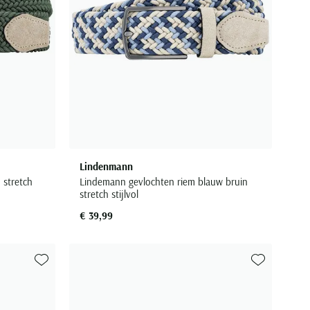
Lindenmann
 stretch
Lindemann gevlochten riem blauw bruin
stretch stijlvol
€ 39,99
Toevoegen aan favorieten
Toevoegen aa