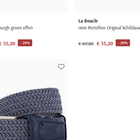
La Boucle
burgh groen effen
riem Portofino Original lichtblau
€ 55,20
€ 55,20
- 20%
- 20%
€ 69,00
Toevoegen aan favorieten