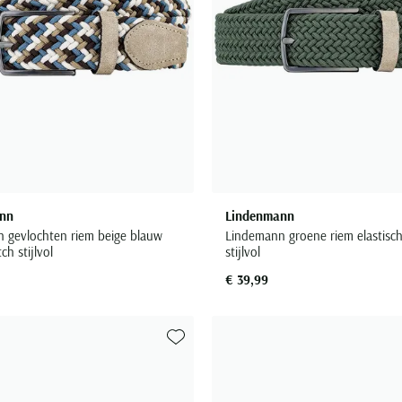
nn
Lindenmann
 gevlochten riem beige blauw
Lindemann groene riem elastisch
ch stijlvol
stijlvol
€ 39,99
Toevoegen aan favorieten