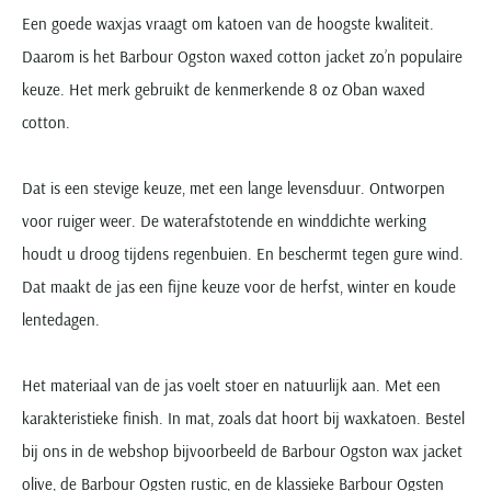
Paul & Shark
Grote maten
Oranje polo heren
Meyer Dubai
Grote maten zomerjassen
Een goede waxjas vraagt om katoen van de hoogste kwaliteit.
Katoenen vest
People of Shibuya
Grote maten overhemden
Blauwe polo heren
Grote maten specialist
Daarom is het Barbour Ogston waxed cotton jacket zo’n populaire
Wollen vest
Peuterey
Grote maten herenkleding
Grote maten
keuze. Het merk gebruikt de kenmerkende 8 oz Oban waxed
Groene polo heren
Fleece trui
Pierre Cardin
Grote maten broeken
Model jas
cotton.
Polo Ralph Lauren
Populaire materialen
Grote maten herenmode
Gewatteerde jassen
Populaire lijnen
Grote maten
Portofino
Flanellen overhemden
Ralph Lauren Slim Fit polo
Parka jassen
Dat is een stevige keuze, met een lange levensduur. Ontworpen
Grote maten truien
PME Legend
Linnen overhemden
Populaire fits
Ralph Lauren Custom Fit polo
Mantel jassen
voor ruiger weer. De waterafstotende en winddichte werking
Grote maten vesten
Profuomo
Denim overhemden
Broeken slim fit
Lacoste Slim Fit polo
Regenjassen
houdt u droog tijdens regenbuien. En beschermt tegen gure wind.
Grote maten truien & vesten
Rehab
Katoenen overhemden
Jeans slim fit
Bomber jacks
Dat maakt de jas een fijne keuze voor de herfst, winter en koude
Grote maten specialist
Replay
Corduroy overhemden
Cargo broeken
Deals
lentedagen.
Windjacks
Reset
Buy 2 save €20
Softshell jassen
Roy Robson
Het materiaal van de jas voelt stoer en natuurlijk aan. Met een
Schiesser
karakteristieke finish. In mat, zoals dat hoort bij waxkatoen. Bestel
bij ons in de webshop bijvoorbeeld de Barbour Ogston wax jacket
olive, de Barbour Ogsten rustic, en de klassieke Barbour Ogsten