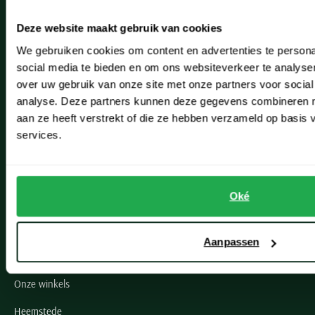
Veelgestelde vragen
Deze website maakt gebruik van cookies
Bestellen
We gebruiken cookies om content en advertenties te persona
social media te bieden en om ons websiteverkeer te analyse
Betalen
over uw gebruik van onze site met onze partners voor social
analyse. Deze partners kunnen deze gegevens combineren me
Verzenden
aan ze heeft verstrekt of die ze hebben verzameld op basis
Retourneren
services.
Klachtenafhandeling
Actievoorwaarden
Oké
Artikelonderhoud
Aanpassen
Onze winkels
Onze winkels
Heemstede