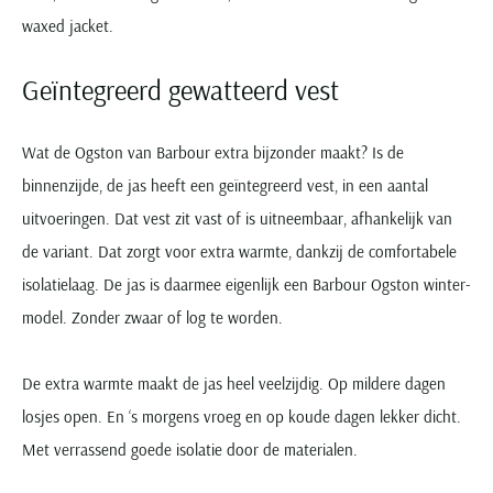
Seidensticker
waxed jacket.
Slater
State of Art
Geïntegreerd gewatteerd vest
Superdry
Tenson
Wat de Ogston van Barbour extra bijzonder maakt? Is de
Thomas Maine
binnenzijde, de jas heeft een geïntegreerd vest, in een aantal
uitvoeringen. Dat vest zit vast of is uitneembaar, afhankelijk van
Tommy Hilfiger
de variant. Dat zorgt voor extra warmte, dankzij de comfortabele
Tramarossa
isolatielaag. De jas is daarmee eigenlijk een Barbour Ogston winter-
UBR
model. Zonder zwaar of log te worden.
Vanguard
Wellington of Billmore
De extra warmte maakt de jas heel veelzijdig. Op mildere dagen
William Lockie
losjes open. En ‘s morgens vroeg en op koude dagen lekker dicht.
Xacus
Met verrassend goede isolatie door de materialen.
Alle merken