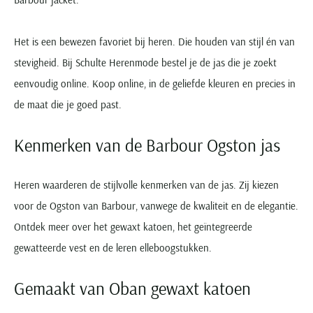
Portofino
PME Legend
Tussenjassen
PME Legend
Polo Ralph Lauren
Pierre Cardin
New Zealand
Lacoste
Profuomo
Polo Ralph Lauren
Bodywarmers
Polo Ralph Lauren
PME Legend
PME Legend
Olymp
Ledub
Het is een bewezen favoriet bij heren. Die houden van stijl én van
R2
Portofino
Portofino
Portofino
Polo Ralph Lauren
Paul & Shark
Lyle & Scott
stevigheid. Bij Schulte Herenmode bestel je de jas die je zoekt
Seidensticker
Reset
Profuomo
Profuomo
Portofino
Polo Ralph Lauren
Mac
eenvoudig online. Koop online, in de geliefde kleuren en precies in
State of Art
State of Art
State of Art
State of Art
Replay
PME Legend
Maerz
de maat die je goed past.
Tommy Hilfiger
Superdry
Superdry
Superdry
Tommy Hilfiger
Profuomo
Magnanni
Vanguard
Tenson
Kenmerken van de Barbour Ogston jas
Tommy Hilfiger
Thomas Maine
Tramarossa
R2
Mason's
Xacus
Tommy Hilfiger
Vanguard
Tommy Hilfiger
Vanguard
State of Art
Mc Alson
UBR
Heren waarderen de stijlvolle kenmerken van de jas. Zij kiezen
Vanguard
Superdry
Meyer
Populaire kleuren
Vanguard
Grote maten
Deals
voor de Ogston van Barbour, vanwege de kwaliteit en de elegantie.
William Lockie
Tenson
New Zealand
Wit overhemd heren
Grote maten poloshirts
2e broek voor de helft
Wellington of Billmore
Ontdek meer over het gewaxt katoen, het geïntegreerde
Tommy Hilfiger
Zwart overhemd heren
Grote maten herenmode
Populaire materialen
gewatteerde vest en de leren elleboogstukken.
Tramarossa
Blauw overhemd heren
Populaire merk lijnen
Grote maten
Katoenen trui
North 84
Vanguard
Groen overhemd heren
Meyer Chicago
Grote maten jassen
Gemaakt van Oban gewaxt katoen
Populaire kleuren
Lamswollen trui
Olymp
Alle merken sale
Witte polo heren
Meyer Diego
Grote maten winterjassen
Merino wol trui