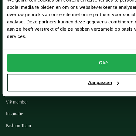
Leiderdorp
social media te bieden en om ons websiteverkeer te analyse
Lisse
over uw gebruik van onze site met onze partners voor social
analyse. Deze partners kunnen deze gegevens combineren me
Noordwijk
aan ze heeft verstrekt of die ze hebben verzameld op basis
Oegstgeest
services.
Openingstijden winkels
Oké
Schulte Herenmode
Grote maten herenkleding
Aanpassen
Paul & Shark specialist
VIP member
Inspiratie
Fashion Team