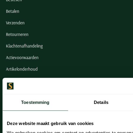
Betalen
Verzenden
Retourneren
Klachtenafhandeling
Actievoorwaarden
Artikelonderhoud
Onze winkels
Onze winkels
Toestemming
Details
Heemstede
Hillegom
Deze website maakt gebruik van cookies
We gebruiken cookies om content en advertenties te persona