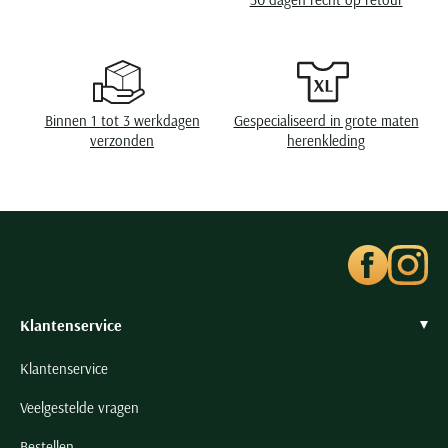
Seidensticker
Slater
State of Art
Superdry
Binnen 1 tot 3 werkdagen
Gespecialiseerd in grote maten
Tenson
verzonden
herenkleding
Thomas Maine
Tommy Hilfiger
Tramarossa
UBR
Vanguard
Wellington of Billmore
Klantenservice
William Lockie
Klantenservice
Xacus
Veelgestelde vragen
Alle merken
Bestellen