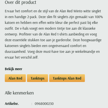
Over dit product
Portofino
PME Legend
Tussenjassen
PME Legend
Polo Ralph Lauren
Pierre Cardin
New Zealand
Lacoste
Profuomo
Polo Ralph Lauren
Ervaar het comfort en de stijl van de Alan Red Minto witte singlet
Bodywarmers
Polo Ralph Lauren
PME Legend
PME Legend
Olymp
Ledub
in een handige 2-pack. Deze slim fit singlets zijn gemaakt van 100%
R2
Portofino
Portofino
Portofino
Polo Ralph Lauren
Paul & Shark
Lyle & Scott
katoen en hebben een effen witte kleur die perfect past bij elke
Seidensticker
Reset
Profuomo
Profuomo
Portofino
Polo Ralph Lauren
Mac
outfit. De v-hals voegt een modern tintje toe aan dit klassieke
State of Art
State of Art
State of Art
State of Art
Replay
ontwerp. Profiteer van de Alan Red t-shirts aanbieding en voeg
PME Legend
Maerz
Tommy Hilfiger
Superdry
deze essentiële stukken toe aan je garderobe. Deze hoogwaardige
Superdry
Superdry
Tommy Hilfiger
Profuomo
Magnanni
katoenen singlets bieden een ongeëvenaard comfort en
Vanguard
Tenson
Tommy Hilfiger
Thomas Maine
Tramarossa
R2
Mason's
duurzaamheid. Voeg deze must-have toe aan je winkelmandje en
Xacus
Tommy Hilfiger
Vanguard
Tommy Hilfiger
Vanguard
ervaar het verschil zelf.
State of Art
Mc Alson
UBR
Vanguard
Superdry
Meyer
Populaire kleuren
Bekijk meer
Vanguard
Grote maten
Deals
William Lockie
Tenson
New Zealand
Wit overhemd heren
Grote maten poloshirts
2e broek voor de helft
Wellington of Billmore
Alan Red
Tanktops
Tanktops Alan Red
Tommy Hilfiger
Zwart overhemd heren
Grote maten herenmode
Populaire materialen
Tramarossa
Blauw overhemd heren
Populaire merk lijnen
Grote maten
Katoenen trui
Alle kenmerken
North 84
Vanguard
Groen overhemd heren
Meyer Chicago
Grote maten jassen
Populaire kleuren
Lamswollen trui
Olymp
Alle merken sale
Artikelnr.
0968000230
Witte polo heren
Meyer Diego
Grote maten winterjassen
Merino wol trui